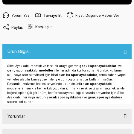
Yorum Yaz
Tavsiye Et
Fiyatı Düşünce Haber Ver
Karşılaştır
Paylaş
Ürün Bilgisi
Sibel Ayakkabı, rahatlık ve tarzı bir araya getiren
çocuk spor ayakkabıları
ve
genç spor ayakkabı modelleri
ile her adımda konfor sunar. Günlük kullanım,
okul veya spor aktiviteleri için ideal olan bu
spor ayakkabılar
, esnek taban yapısı
ve nefes alabilir kumaş özellikleriyle gün boyu rahat bir kullanım sağlar.
Dayanıklı malzeme kalitesi sayesinde uzun ömürlü olan
spor ayakkabı
modelleri
, hem kız hem erkek çocuklar için farklı renk ve tasarım seçenekleriyle
beğeni toplar. Şık görünüm, konfor ve dayanıklılığı bir arada arayanlar için Sibel
Ayakkabı, her yaşa uygun
çocuk spor ayakkabısı
ve
genç spor ayakkabısı
seçenekleri sunar.
Yorumlar