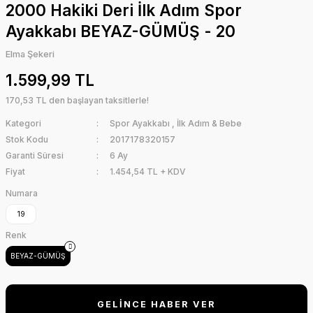
2000 Hakiki Deri İlk Adım Spor
Ayakkabı BEYAZ-GÜMÜŞ - 20
Elma Şekeri
1.599,99 TL
170,53 TL den başlayan taksitlerle!
Kategori
Spor Ayakkabı
,
İlk Adım & Bebe
Stok Kodu
2017178320157
Garanti Süresi
6 Ay
Fiyat
1.454,54 TL + KDV
Numara
19
Renk
BEYAZ-GÜMÜŞ
GELİNCE HABER VER