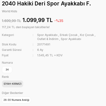
2040 Hakiki Deri Spor Ayakkabı F.
World Kids
1.099,99 TL
1.699,99 TL
-%35
117,24 TL den başlayan taksitlerle!
Kategori
Spor Ayakkabı
,
Erkek Çocuk
,
Kız Çocuk
,
Outlet & İndirim
,
Spor Ayakkabı
Stok Kodu
20171491
Garanti Süresi
6 Ay
Fiyat
1.545,45 TL + KDV
Numara
34
Renk
SİYAH-KIRMIZI
Diğer Bedenler
26-30 Numara Aralığı