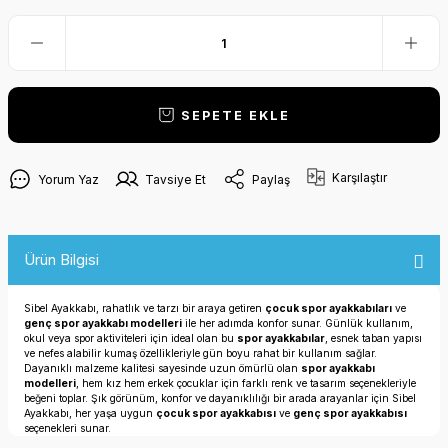
SEPETE EKLE
Karşılaştır
Yorum Yaz
Tavsiye Et
Paylaş
Ürün Bilgisi
Sibel Ayakkabı, rahatlık ve tarzı bir araya getiren
çocuk spor ayakkabıları
ve
genç spor ayakkabı modelleri
ile her adımda konfor sunar. Günlük kullanım,
okul veya spor aktiviteleri için ideal olan bu
spor ayakkabılar
, esnek taban yapısı
ve nefes alabilir kumaş özellikleriyle gün boyu rahat bir kullanım sağlar.
Dayanıklı malzeme kalitesi sayesinde uzun ömürlü olan
spor ayakkabı
modelleri
, hem kız hem erkek çocuklar için farklı renk ve tasarım seçenekleriyle
beğeni toplar. Şık görünüm, konfor ve dayanıklılığı bir arada arayanlar için Sibel
Ayakkabı, her yaşa uygun
çocuk spor ayakkabısı
ve
genç spor ayakkabısı
seçenekleri sunar.