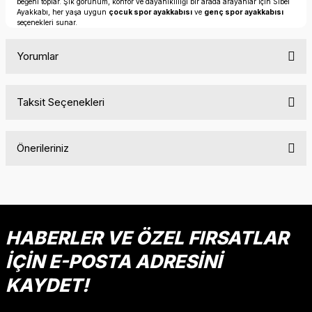
beğeni toplar. Şık görünüm, konfor ve dayanıklılığı bir arada arayanlar için Sibel
Ayakkabı, her yaşa uygun
çocuk spor ayakkabısı
ve
genç spor ayakkabısı
seçenekleri sunar.
Yorumlar
Taksit Seçenekleri
Bu ürüne ilk yorumu siz yapın!
Önerileriniz
Yorum Yaz
Bu ürünün fiyat bilgisi, resim, ürün açıklamalarında ve diğer
konularda yetersiz gördüğünüz noktaları öneri formunu
kullanarak tarafımıza iletebilirsiniz.
Görüş ve önerileriniz için teşekkür ederiz.
HABERLER VE ÖZEL FIRSATLAR
İÇİN E-POSTA ADRESİNİ
Ürün resmi kalitesiz, bozuk veya görüntülenemiyor.
Ürün açıklamasında eksik bilgiler bulunuyor.
KAYDET!
Ürün bilgilerinde hatalar bulunuyor.