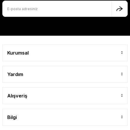
Ürün fiyatı diğer sitelerden daha pahalı.
Bu ürüne benzer farklı alternatifler olmalı.
Gönder
Kurumsal
Yardım
Alışveriş
Bilgi