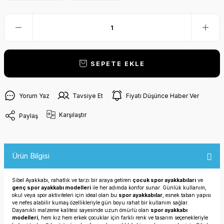
SEPETE EKLE
Yorum Yaz
Tavsiye Et
Fiyatı Düşünce Haber Ver
Karşılaştır
Paylaş
Ürün Bilgisi
Sibel Ayakkabı, rahatlık ve tarzı bir araya getiren
çocuk spor ayakkabıları
ve
genç spor ayakkabı modelleri
ile her adımda konfor sunar. Günlük kullanım,
okul veya spor aktiviteleri için ideal olan bu
spor ayakkabılar
, esnek taban yapısı
ve nefes alabilir kumaş özellikleriyle gün boyu rahat bir kullanım sağlar.
Dayanıklı malzeme kalitesi sayesinde uzun ömürlü olan
spor ayakkabı
modelleri
, hem kız hem erkek çocuklar için farklı renk ve tasarım seçenekleriyle