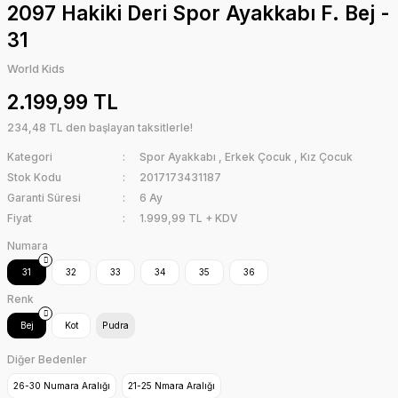
2097 Hakiki Deri Spor Ayakkabı F. Bej -
31
World Kids
2.199,99 TL
234,48 TL den başlayan taksitlerle!
Kategori
Spor Ayakkabı
,
Erkek Çocuk
,
Kız Çocuk
Stok Kodu
2017173431187
Garanti Süresi
6 Ay
Fiyat
1.999,99 TL + KDV
Numara
31
32
33
34
35
36
Renk
Bej
Kot
Pudra
Diğer Bedenler
26-30 Numara Aralığı
21-25 Nmara Aralığı