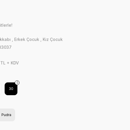
lerle!
kkabı
,
Erkek Çocuk
,
Kız Çocuk
33037
 TL + KDV
30
Pudra