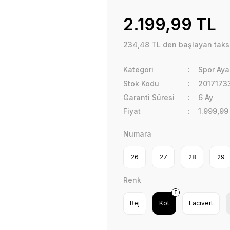
2.199,99 TL
234,48 TL den başlayan taksit
Kategori
Spor Aya
Stok Kodu
2017173
Garanti Süresi
6 Ay
Fiyat
1.999,99
Numara
26
27
28
29
Renk
Bej
Kot
Lacivert