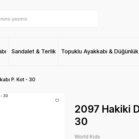
abı
Sandalet & Terlik
Topuklu Ayakkabı & Düğünlük
abı P. Kot - 30
2097 Hakiki D
30
World Kids