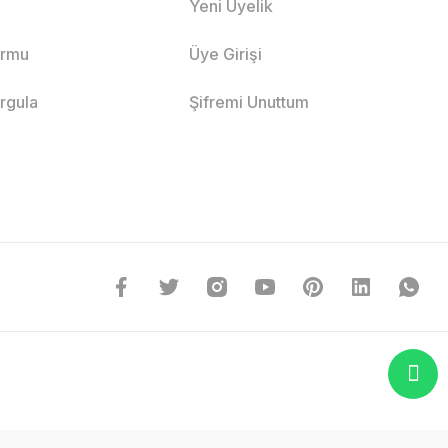
Yeni Üyelik
ormu
Üye Girişi
orgula
Şifremi Unuttum