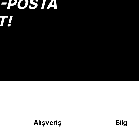
E-POSTA
T!
Gönder
Alışveriş
Bilgi