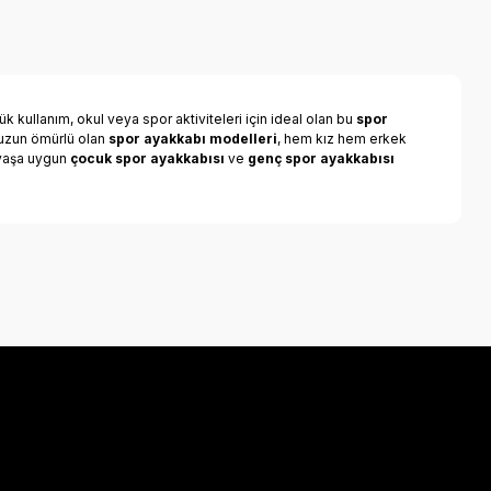
k kullanım, okul veya spor aktiviteleri için ideal olan bu
spor
e uzun ömürlü olan
spor ayakkabı modelleri
, hem kız hem erkek
r yaşa uygun
çocuk spor ayakkabısı
ve
genç spor ayakkabısı
a iletebilirsiniz.