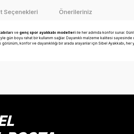
t Seçenekleri
Önerileriniz
abıları
ve
genç spor ayakkabı modelleri
ile her adımda konfor sunar. Günlü
riyle gün boyu rahat bir kullanım sağlar. Dayanıklı malzeme kalitesi sayesind
ık görünüm, konfor ve dayanıklılığı bir arada arayanlar için Sibel Ayakkabı, he
onularda yetersiz gördüğünüz noktaları öneri formunu kullanarak tarafımız
Bu ürüne ilk yorumu siz yapın!
Yorum Yaz
EL