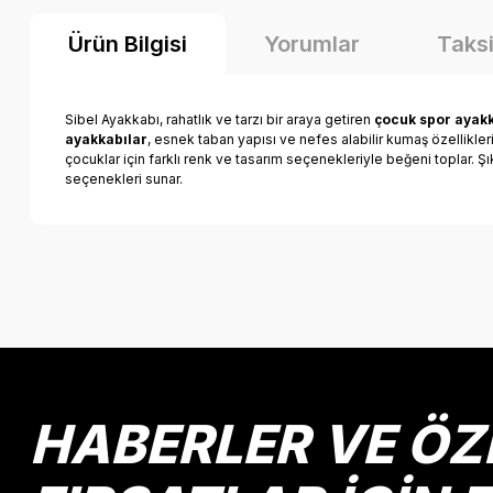
Ürün Bilgisi
Yorumlar
Taksi
Sibel Ayakkabı, rahatlık ve tarzı bir araya getiren
çocuk spor ayakk
ayakkabılar
, esnek taban yapısı ve nefes alabilir kumaş özellikle
çocuklar için farklı renk ve tasarım seçenekleriyle beğeni toplar. Ş
seçenekleri sunar.
Bu ürünün fiyat bilgisi, resim, ürün açıklamalarında ve diğer k
Görüş ve önerileriniz için teşekkür ederiz.
Ürün resmi kalitesiz, bozuk veya görüntülenemiyor.
Ürün açıklamasında eksik bilgiler bulunuyor.
Ürün bilgilerinde hatalar bulunuyor.
HABERLER VE ÖZ
Ürün fiyatı diğer sitelerden daha pahalı.
Bu ürüne benzer farklı alternatifler olmalı.