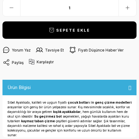
SEPETE EKLE
Yorum Yaz
Tavsiye Et
Fiyatı Düşünce Haber Ver
Karşılaştır
Paylaş
Ürün Bilgisi
Sibel Ayakkabı, kaliteli ve uygun fiyatlı
çocuk botları
ile
genç çizme modelleri
arayanlar için geniş bir ürün yelpazesi sunar. Kış mevsiminde sıcaklık, konfor ve
dayanıklılığı bir araya getiren
kışlık ayakkabılar
, hem günlük kullanım hem de
okul için idealdir.
Su geçirmez bot
seçenekleri, yağışlı havalarda ayakları kuru
tutarken
kaymaz taban çizme
çeşitleri güvenli adımlar sağlar. Şık tasarımlar,
dayanıklı malzeme kalitesi ve rahat iç astar yapısıyla Sibel Ayakkabı bot ve çizme
koleksiyonu, çocuklar ve gençler için konforlu ve uzun ömürlü bir kullanım
sunar.