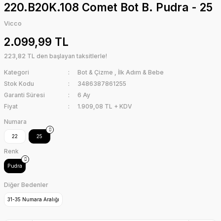
220.B20K.108 Comet Bot B. Pudra - 25
Vicco
2.099,99 TL
223,82 TL den başlayan taksitlerle!
Kategori
Bot & Çizme
,
İlk Adım & Bebe
Stok Kodu
3486387861255
Garanti Süresi
6 Ay
Fiyat
1.909,08 TL + KDV
Numara
22
25
Renk
Pudra
Diğer Bedenler
31-35 Numara Aralığı