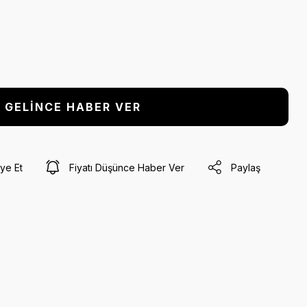
GELİNCE HABER VER
ye Et
Fiyatı Düşünce Haber Ver
Paylaş