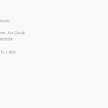
lerle!
zme
,
Kız Çocuk
625318
 TL + KDV