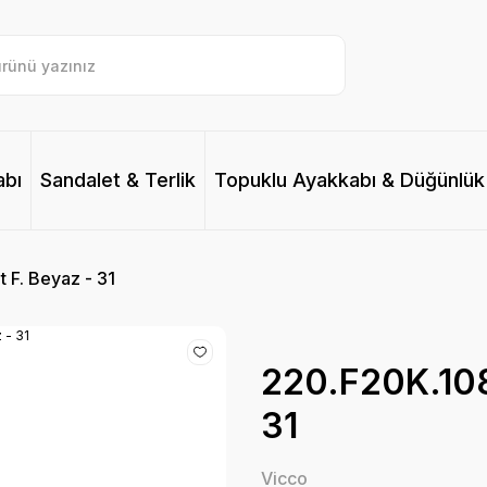
abı
Sandalet & Terlik
Topuklu Ayakkabı & Düğünlük
 F. Beyaz - 31
220.F20K.108 
31
Vicco