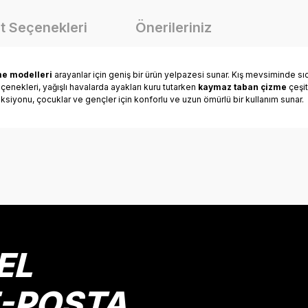
t Seçenekleri
Önerileriniz
me modelleri
arayanlar için geniş bir ürün yelpazesi sunar. Kış mevsiminde sıca
çenekleri, yağışlı havalarda ayakları kuru tutarken
kaymaz taban çizme
çeşit
eksiyonu, çocuklar ve gençler için konforlu ve uzun ömürlü bir kullanım sunar.
onularda yetersiz gördüğünüz noktaları öneri formunu kullanarak tarafımız
Bu ürüne ilk yorumu siz yapın!
Yorum Yaz
EL
E-POSTA