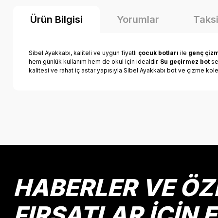
Ürün Bilgisi
Yorumlar
Taksi
Sibel Ayakkabı, kaliteli ve uygun fiyatlı
çocuk botları
ile
genç çiz
hem günlük kullanım hem de okul için idealdir.
Su geçirmez bot
se
kalitesi ve rahat iç astar yapısıyla Sibel Ayakkabı bot ve çizme kol
Bu ürünün fiyat bilgisi, resim, ürün açıklamalarında ve diğer k
Görüş ve önerileriniz için teşekkür ederiz.
Ürün resmi kalitesiz, bozuk veya görüntülenemiyor.
Ürün açıklamasında eksik bilgiler bulunuyor.
Ürün bilgilerinde hatalar bulunuyor.
HABERLER VE ÖZ
Ürün fiyatı diğer sitelerden daha pahalı.
Bu ürüne benzer farklı alternatifler olmalı.
FIRSATLAR İÇİN 