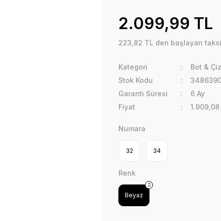
2.099,99 TL
223,82 TL den başlayan taksit
Kategori
Bot & Çi
Stok Kodu
3486390
Garanti Süresi
6 Ay
Fiyat
1.909,08
Numara
32
34
Renk
Beyaz