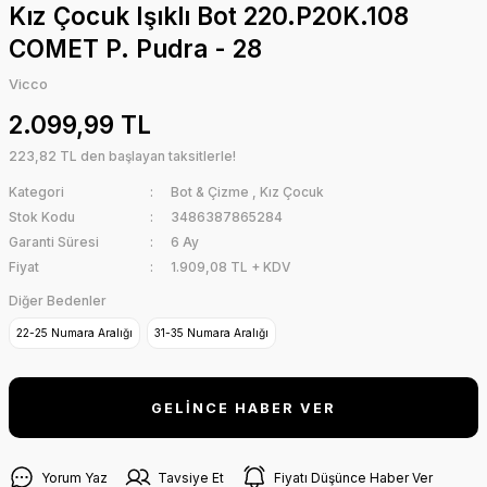
Kız Çocuk Işıklı Bot 220.P20K.108
COMET P. Pudra - 28
Vicco
2.099,99 TL
223,82 TL den başlayan taksitlerle!
Kategori
Bot & Çizme
,
Kız Çocuk
Stok Kodu
3486387865284
Garanti Süresi
6 Ay
Fiyat
1.909,08 TL + KDV
Diğer Bedenler
22-25 Numara Aralığı
31-35 Numara Aralığı
GELİNCE HABER VER
Yorum Yaz
Tavsiye Et
Fiyatı Düşünce Haber Ver