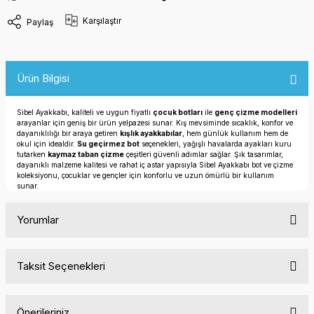
Karşılaştır
Paylaş
Ürün Bilgisi
Sibel Ayakkabı, kaliteli ve uygun fiyatlı
çocuk botları
ile
genç çizme modelleri
arayanlar için geniş bir ürün yelpazesi sunar. Kış mevsiminde sıcaklık, konfor ve
dayanıklılığı bir araya getiren
kışlık ayakkabılar
, hem günlük kullanım hem de
okul için idealdir.
Su geçirmez bot
seçenekleri, yağışlı havalarda ayakları kuru
tutarken
kaymaz taban çizme
çeşitleri güvenli adımlar sağlar. Şık tasarımlar,
dayanıklı malzeme kalitesi ve rahat iç astar yapısıyla Sibel Ayakkabı bot ve çizme
koleksiyonu, çocuklar ve gençler için konforlu ve uzun ömürlü bir kullanım
sunar.
Yorumlar
Taksit Seçenekleri
Bu ürüne ilk yorumu siz yapın!
Önerileriniz