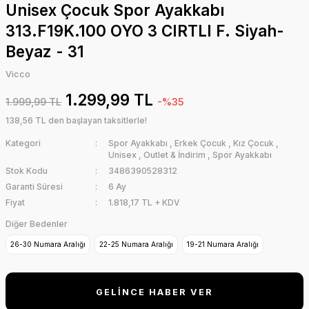
Unisex Çocuk Spor Ayakkabı
313.F19K.100 OYO 3 CIRTLI F. Siyah-
Beyaz - 31
Vicco
1.299,99 TL
1.999,99 TL
-%35
138,56 TL den başlayan taksitlerle!
Kategori
Spor Ayakkabı
,
Erkek Çocuk
,
Kız Çocuk
,
Unisex
,
Outlet & İndirim
,
Spor Ayakkabı
Stok Kodu
3486390528312
Garanti Süresi
6 Ay
Fiyat
1.818,17 TL + KDV
Diğer Bedenler
26-30 Numara Aralığı
22-25 Numara Aralığı
19-21 Numara Aralığı
GELİNCE HABER VER