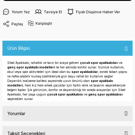
Yorum Yaz
Tavsiye Et
Fiyatı Düşünce Haber Ver
Karşılaştır
Paylaş
Ürün Bilgisi
Sibel Ayakkabı, rahatlık ve tarzı bir araya getiren
çocuk spor ayakkabıları
ve
genç spor ayakkabı modelleri
ile her adımda konfor sunar. Günlük kullanım,
okul veya spor aktiviteleri için ideal olan bu
spor ayakkabılar
, esnek taban yapısı
ve nefes alabilir kumaş özellikleriyle gün boyu rahat bir kullanım sağlar.
Dayanıklı malzeme kalitesi sayesinde uzun ömürlü olan
spor ayakkabı
modelleri
, hem kız hem erkek çocuklar için farklı renk ve tasarım seçenekleriyle
beğeni toplar. Şık görünüm, konfor ve dayanıklılığı bir arada arayanlar için Sibel
Ayakkabı, her yaşa uygun
çocuk spor ayakkabısı
ve
genç spor ayakkabısı
seçenekleri sunar.
Yorumlar
Taksit Seçenekleri