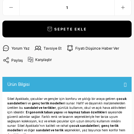
SEPETE EKLE
Yorum Yaz
Tavsiye Et
Fiyatı Düşünce Haber Ver
Karşılaştır
Paylaş
Ürün Bilgisi
Sibel Ayakkabı, çocuklar ve gençler için konforu ve şıklığı bir araya getiren
çocuk
sandaletleri
ve
genç terlik modelleri
sunar. Hafif ve dayanıklı malzemelerden
üretilen bu
sandalet ve terlikler
, günlük kullanım, okul ve açık hava aktiviteleri
için idealdir.
Ergonomik taban yapısı
ve
kaymaz taban özellikleri
sayesinde
güvenli adımlar sağlar. Farklı renk ve tasarım seçenekleriyle her tarza uyum
sağlayan koleksiyon, kız ve erkek çocuklar için uzun ömürlü kullanım imkânı
sunar. Sibel Ayakkabı’nın kaliteli ve rahat
çocuk sandaletleri
,
genç terlik
modelleri
ve diğer
sandalet ve terlik
seçenekleri, yaz boyunca hem konfor hem