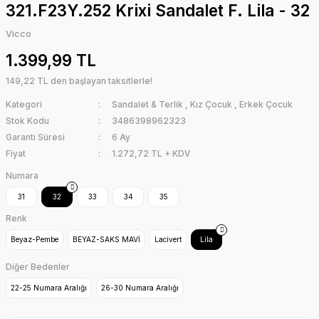
321.F23Y.252 Krixi Sandalet F. Lila - 32
Vicco
1.399,99 TL
149,22 TL den başlayan taksitlerle!
Kategori
Sandalet & Terlik
,
Kız Çocuk
,
Erkek Çocuk
Stok Kodu
3486398962323
Garanti Süresi
6 Ay
Fiyat
1.272,72 TL + KDV
Numara
31
32
33
34
35
Renk
Beyaz-Pembe
BEYAZ-SAKS MAVİ
Lacivert
Lila
Diğer Bedenler
22-25 Numara Aralığı
26-30 Numara Aralığı