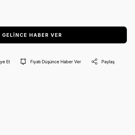
GELİNCE HABER VER
ye Et
Fiyatı Düşünce Haber Ver
Paylaş