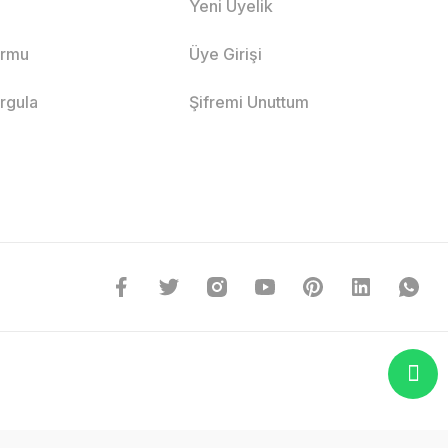
Yeni Üyelik
ormu
Üye Girişi
orgula
Şifremi Unuttum