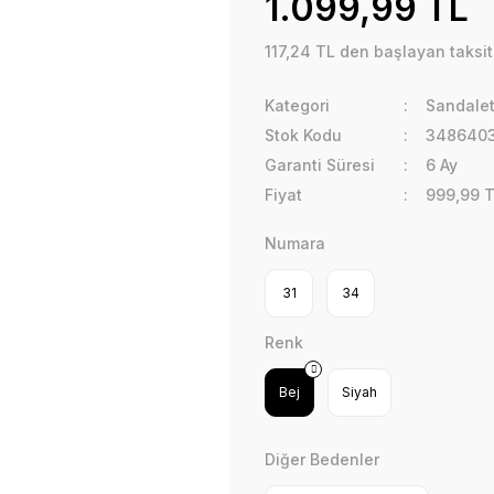
1.099,99 TL
117,24 TL den başlayan taksitl
Kategori
Sandalet
Stok Kodu
348640
Garanti Süresi
6 Ay
Fiyat
999,99 
Numara
31
34
Renk
Bej
Siyah
Diğer Bedenler