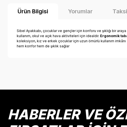
Ürün Bilgisi
Yorumlar
Taksi
Sibel Ayakkabı, çocuklar ve gençler için konforu ve şıklığı bir araya
kullanım, okul ve açık hava aktiviteleri için idealdir.
Ergonomik taba
koleksiyon, kız ve erkek çocuklar için uzun ömürlü kullanım imkânı s
hem konfor hem de şıklık sağlar
Bu ürünün fiyat bilgisi, resim, ürün açıklamalarında ve diğer k
Görüş ve önerileriniz için teşekkür ederiz.
Ürün resmi kalitesiz, bozuk veya görüntülenemiyor.
Ürün açıklamasında eksik bilgiler bulunuyor.
Ürün bilgilerinde hatalar bulunuyor.
HABERLER VE ÖZ
Ürün fiyatı diğer sitelerden daha pahalı.
Bu ürüne benzer farklı alternatifler olmalı.