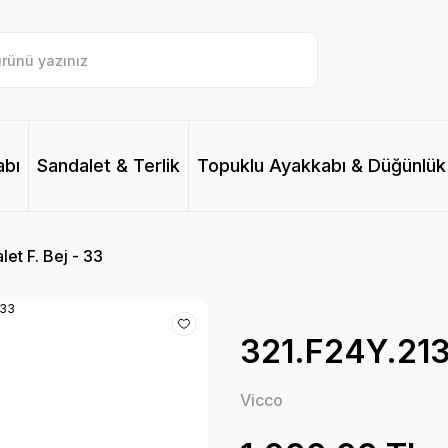
abı
Sandalet & Terlik
Topuklu Ayakkabı & Düğünlük
et F. Bej - 33
321.F24Y.213 
Vicco