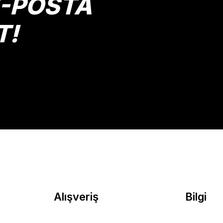
E-POSTA
T!
Gönder
Alışveriş
Bilgi