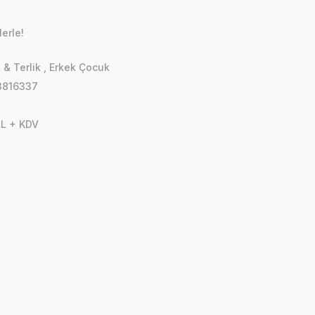
erle!
 & Terlik
,
Erkek Çocuk
3816337
TL + KDV