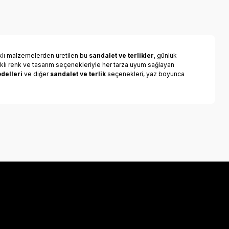
klı malzemelerden üretilen bu
sandalet ve terlikler
, günlük
klı renk ve tasarım seçenekleriyle her tarza uyum sağlayan
delleri
ve diğer
sandalet ve terlik
seçenekleri, yaz boyunca
a iletebilirsiniz.