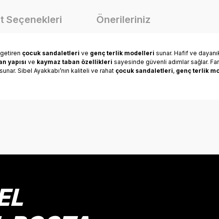
t Seçenekleri
Önerileriniz
 getiren
çocuk sandaletleri
ve
genç terlik modelleri
sunar. Hafif ve dayanı
n yapısı
ve
kaymaz taban özellikleri
sayesinde güvenli adımlar sağlar. Far
unar. Sibel Ayakkabı’nın kaliteli ve rahat
çocuk sandaletleri
,
genç terlik mo
onularda yetersiz gördüğünüz noktaları öneri formunu kullanarak tarafımız
Bu ürüne ilk yorumu siz yapın!
Yorum Yaz
EL