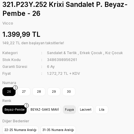
321.P23Y.252 Krixi Sandalet P. Beyaz-
Pembe - 26
Vicco
1.399,99 TL
149,22 TL den başlayan taksitlerle!
Kategori
Sandalet & Terlik
,
Erkek Çocuk
,
Kız Çocuk
Stok Kodu
3486398956261
Garanti Süresi
6 Ay
Fiyat
1.272,72 TL + KDV
Numara
26
27
28
29
30
Renk
Beyaz-Pembe
BEYAZ-SAKS MAVİ
Fuşya
Lacivert
Lila
Diğer Bedenler
22-25 Numara Aralığı
31-35 Numara Aralığı