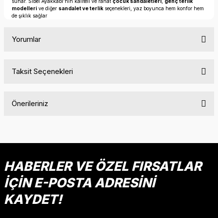
sunar. Sibel Ayakkabı’nın kaliteli ve rahat
çocuk sandaletleri
,
genç terlik
modelleri
ve diğer
sandalet ve terlik
seçenekleri, yaz boyunca hem konfor hem
de şıklık sağlar
Yorumlar
Taksit Seçenekleri
Bu ürüne ilk yorumu siz yapın!
Önerileriniz
Yorum Yaz
Bu ürünün fiyat bilgisi, resim, ürün açıklamalarında ve diğer
konularda yetersiz gördüğünüz noktaları öneri formunu
kullanarak tarafımıza iletebilirsiniz.
Görüş ve önerileriniz için teşekkür ederiz.
HABERLER VE ÖZEL FIRSATLAR
İÇİN E-POSTA ADRESİNİ
Ürün resmi kalitesiz, bozuk veya görüntülenemiyor.
Ürün açıklamasında eksik bilgiler bulunuyor.
KAYDET!
Ürün bilgilerinde hatalar bulunuyor.