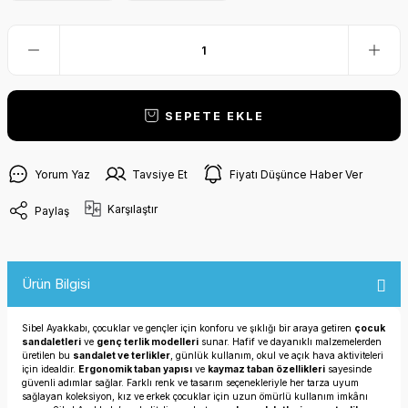
SEPETE EKLE
Yorum Yaz
Tavsiye Et
Fiyatı Düşünce Haber Ver
Karşılaştır
Paylaş
Ürün Bilgisi
Sibel Ayakkabı, çocuklar ve gençler için konforu ve şıklığı bir araya getiren
çocuk
sandaletleri
ve
genç terlik modelleri
sunar. Hafif ve dayanıklı malzemelerden
üretilen bu
sandalet ve terlikler
, günlük kullanım, okul ve açık hava aktiviteleri
için idealdir.
Ergonomik taban yapısı
ve
kaymaz taban özellikleri
sayesinde
güvenli adımlar sağlar. Farklı renk ve tasarım seçenekleriyle her tarza uyum
sağlayan koleksiyon, kız ve erkek çocuklar için uzun ömürlü kullanım imkânı