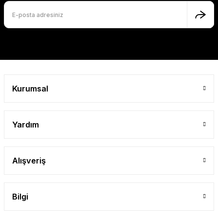
Ürün fiyatı diğer sitelerden daha pahalı.
Bu ürüne benzer farklı alternatifler olmalı.
Gönder
Kurumsal
Yardım
Alışveriş
Bilgi