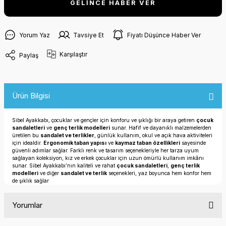
GELİNCE HABER VER
Yorum Yaz
Tavsiye Et
Fiyatı Düşünce Haber Ver
Karşılaştır
Paylaş
Ürün Bilgisi
Sibel Ayakkabı, çocuklar ve gençler için konforu ve şıklığı bir araya getiren
çocuk
sandaletleri
ve
genç terlik modelleri
sunar. Hafif ve dayanıklı malzemelerden
üretilen bu
sandalet ve terlikler
, günlük kullanım, okul ve açık hava aktiviteleri
için idealdir.
Ergonomik taban yapısı
ve
kaymaz taban özellikleri
sayesinde
güvenli adımlar sağlar. Farklı renk ve tasarım seçenekleriyle her tarza uyum
sağlayan koleksiyon, kız ve erkek çocuklar için uzun ömürlü kullanım imkânı
sunar. Sibel Ayakkabı’nın kaliteli ve rahat
çocuk sandaletleri
,
genç terlik
modelleri
ve diğer
sandalet ve terlik
seçenekleri, yaz boyunca hem konfor hem
de şıklık sağlar
Yorumlar