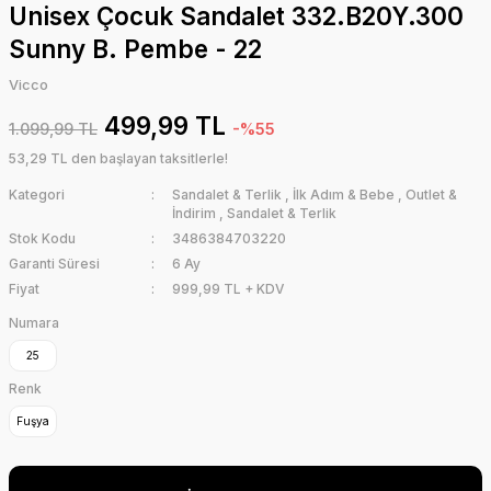
Unisex Çocuk Sandalet 332.B20Y.300
Sunny B. Pembe - 22
Vicco
499,99 TL
1.099,99 TL
-%55
53,29 TL den başlayan taksitlerle!
Kategori
Sandalet & Terlik
,
İlk Adım & Bebe
,
Outlet &
İndirim
,
Sandalet & Terlik
Stok Kodu
3486384703220
Garanti Süresi
6 Ay
Fiyat
999,99 TL + KDV
Numara
25
Renk
Fuşya