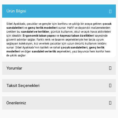
Ürün Bilgisi
Sibel Ayakkabı, çocuklar ve gençler için konforu ve şıklığı bir araya getiren
çocuk
sandaletleri
ve
genç terlik modelleri
sunar. Hafif ve dayanıklı malzemelerden
üretilen bu
sandalet ve terlikler
, günlük kullanım, okul ve açık hava aktiviteleri
için idealdir.
Ergonomik taban yapısı
ve
kaymaz taban özellikleri
sayesinde
güvenli adımlar sağlar. Farklı renk ve tasarım seçenekleriyle her tarza uyum
sağlayan koleksiyon, kız ve erkek çocuklar için uzun ömürlü kullanım imkânı
sunar. Sibel Ayakkabı’nın kaliteli ve rahat
çocuk sandaletleri
,
genç terlik
modelleri
ve diğer
sandalet ve terlik
seçenekleri, yaz boyunca hem konfor hem
de şıklık sağlar
Yorumlar
Taksit Seçenekleri
Bu ürüne ilk yorumu siz yapın!
Önerileriniz
Yorum Yaz
Bu ürünün fiyat bilgisi, resim, ürün açıklamalarında ve diğer