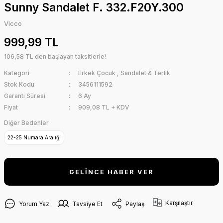
Sunny Sandalet F. 332.F20Y.300
Vicco
999,99 TL
106,58 TL den başlayan taksitlerle!
Kategori
Erkek Çocuk
,
Sandalet & Terlik
Stok Kodu
3456111592
Garanti Süresi
6 Ay
Fiyat
909,08 TL + KDV
Diğer Bedenler
22-25 Numara Aralığı
GELİNCE HABER VER
Karşılaştır
Yorum Yaz
Tavsiye Et
Paylaş