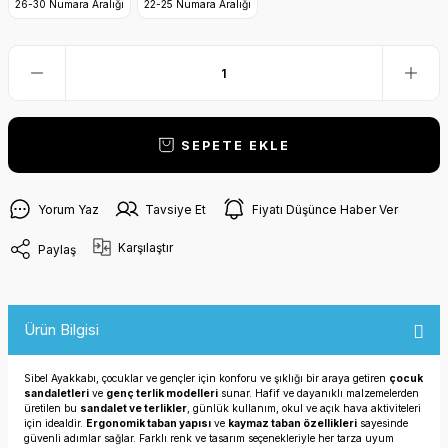
26-30 Numara Aralığı
22-25 Numara Aralığı
SEPETE EKLE
Yorum Yaz
Tavsiye Et
Fiyatı Düşünce Haber Ver
Karşılaştır
Paylaş
Ürün Bilgisi
Sibel Ayakkabı, çocuklar ve gençler için konforu ve şıklığı bir araya getiren
çocuk
sandaletleri
ve
genç terlik modelleri
sunar. Hafif ve dayanıklı malzemelerden
üretilen bu
sandalet ve terlikler
, günlük kullanım, okul ve açık hava aktiviteleri
için idealdir.
Ergonomik taban yapısı
ve
kaymaz taban özellikleri
sayesinde
güvenli adımlar sağlar. Farklı renk ve tasarım seçenekleriyle her tarza uyum