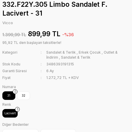
332.F22Y.305 Limbo Sandalet F.
Lacivert - 31
Vicco
899,99 TL
1.399,99 TL
-%36
95,92 TL den başlayan taksitlerle!
Kategori
Sandalet & Terlik
,
Erkek Çocuk
,
Outlet &
İndirim
,
Sandalet & Terlik
Stok Kodu
3486393191315
Garanti Süresi
6 Ay
Fiyat
1.272,72 TL + KDV
Numara
31
32
Renk
Lacivert
Diğer Bedenler