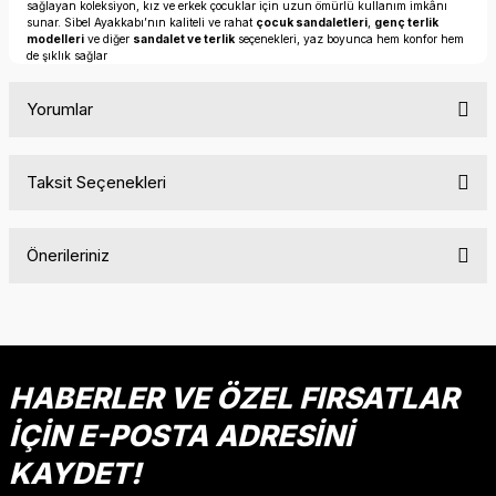
sağlayan koleksiyon, kız ve erkek çocuklar için uzun ömürlü kullanım imkânı
sunar. Sibel Ayakkabı’nın kaliteli ve rahat
çocuk sandaletleri
,
genç terlik
modelleri
ve diğer
sandalet ve terlik
seçenekleri, yaz boyunca hem konfor hem
de şıklık sağlar
Yorumlar
Taksit Seçenekleri
Bu ürüne ilk yorumu siz yapın!
Önerileriniz
Yorum Yaz
Bu ürünün fiyat bilgisi, resim, ürün açıklamalarında ve diğer
konularda yetersiz gördüğünüz noktaları öneri formunu
kullanarak tarafımıza iletebilirsiniz.
Görüş ve önerileriniz için teşekkür ederiz.
HABERLER VE ÖZEL FIRSATLAR
İÇİN E-POSTA ADRESİNİ
Ürün resmi kalitesiz, bozuk veya görüntülenemiyor.
Ürün açıklamasında eksik bilgiler bulunuyor.
KAYDET!
Ürün bilgilerinde hatalar bulunuyor.