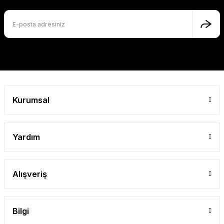
Ürün fiyatı diğer sitelerden daha pahalı.
Bu ürüne benzer farklı alternatifler olmalı.
Gönder
Kurumsal
Yardım
Alışveriş
Bilgi