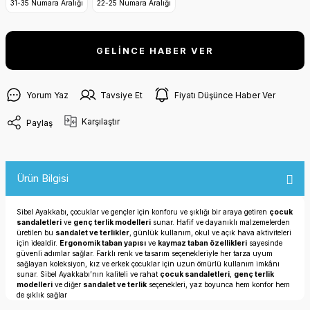
31-35 Numara Aralığı
22-25 Numara Aralığı
GELİNCE HABER VER
Yorum Yaz
Tavsiye Et
Fiyatı Düşünce Haber Ver
Karşılaştır
Paylaş
Ürün Bilgisi
Sibel Ayakkabı, çocuklar ve gençler için konforu ve şıklığı bir araya getiren
çocuk
sandaletleri
ve
genç terlik modelleri
sunar. Hafif ve dayanıklı malzemelerden
üretilen bu
sandalet ve terlikler
, günlük kullanım, okul ve açık hava aktiviteleri
için idealdir.
Ergonomik taban yapısı
ve
kaymaz taban özellikleri
sayesinde
güvenli adımlar sağlar. Farklı renk ve tasarım seçenekleriyle her tarza uyum
sağlayan koleksiyon, kız ve erkek çocuklar için uzun ömürlü kullanım imkânı
sunar. Sibel Ayakkabı’nın kaliteli ve rahat
çocuk sandaletleri
,
genç terlik
modelleri
ve diğer
sandalet ve terlik
seçenekleri, yaz boyunca hem konfor hem
de şıklık sağlar