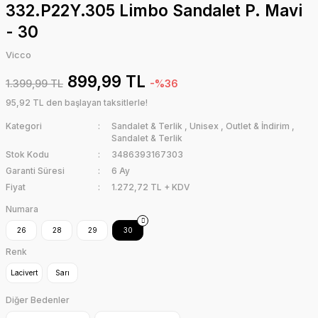
332.P22Y.305 Limbo Sandalet P. Mavi
- 30
Vicco
899,99 TL
1.399,99 TL
-%36
95,92 TL den başlayan taksitlerle!
Kategori
Sandalet & Terlik
,
Unisex
,
Outlet & İndirim
,
Sandalet & Terlik
Stok Kodu
3486393167303
Garanti Süresi
6 Ay
Fiyat
1.272,72 TL + KDV
Numara
26
28
29
30
Renk
Lacivert
Sarı
Diğer Bedenler