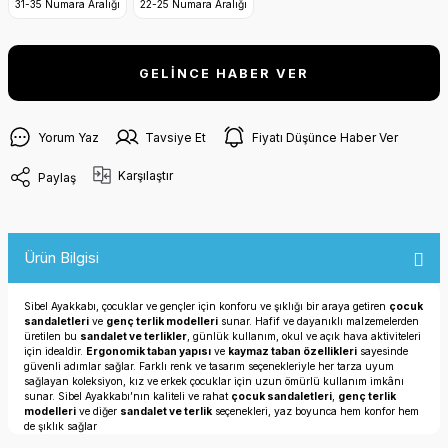
31-35 Numara Aralığı
22-25 Numara Aralığı
GELİNCE HABER VER
Yorum Yaz
Tavsiye Et
Fiyatı Düşünce Haber Ver
Karşılaştır
Paylaş
Ürün Bilgisi
Sibel Ayakkabı, çocuklar ve gençler için konforu ve şıklığı bir araya getiren
çocuk
sandaletleri
ve
genç terlik modelleri
sunar. Hafif ve dayanıklı malzemelerden
üretilen bu
sandalet ve terlikler
, günlük kullanım, okul ve açık hava aktiviteleri
için idealdir.
Ergonomik taban yapısı
ve
kaymaz taban özellikleri
sayesinde
güvenli adımlar sağlar. Farklı renk ve tasarım seçenekleriyle her tarza uyum
sağlayan koleksiyon, kız ve erkek çocuklar için uzun ömürlü kullanım imkânı
sunar. Sibel Ayakkabı’nın kaliteli ve rahat
çocuk sandaletleri
,
genç terlik
modelleri
ve diğer
sandalet ve terlik
seçenekleri, yaz boyunca hem konfor hem
de şıklık sağlar