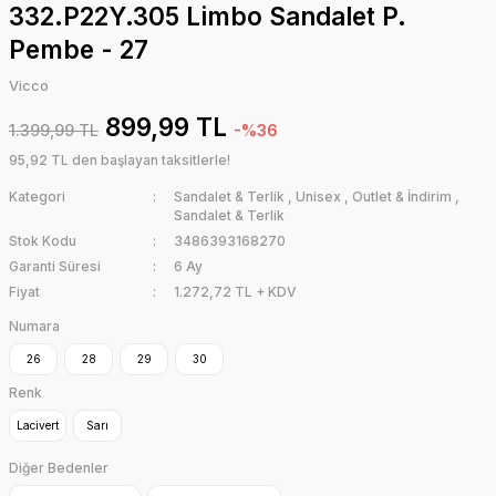
332.P22Y.305 Limbo Sandalet P.
Pembe - 27
Vicco
899,99 TL
1.399,99 TL
-%36
95,92 TL den başlayan taksitlerle!
Kategori
Sandalet & Terlik
,
Unisex
,
Outlet & İndirim
,
Sandalet & Terlik
Stok Kodu
3486393168270
Garanti Süresi
6 Ay
Fiyat
1.272,72 TL + KDV
Numara
26
28
29
30
Renk
Lacivert
Sarı
Diğer Bedenler