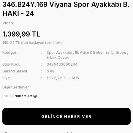
346.B24Y.169 Viyana Spor Ayakkabı B.
HAKİ - 24
Vicco
1.399,99 TL
149,22 TL den başlayan taksitlerle!
Kategori
Spor Ayakkabı
,
İlk Adım & Bebe
,
Ev İçi Grubu
,
Erkek Çocuk
Stok Kodu
3486403660244
Garanti Süresi
6 Ay
Fiyat
1.272,72 TL + KDV
Diğer Bedenler
26-30 Numara Aralığı
GELİNCE HABER VER