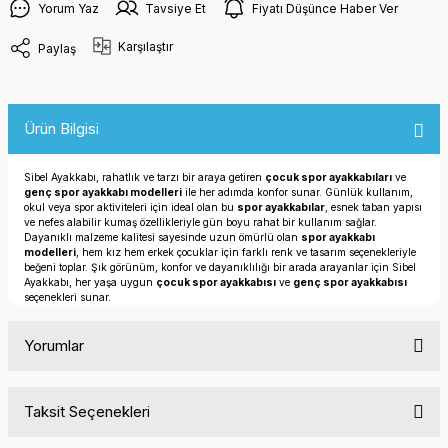
Yorum Yaz
Tavsiye Et
Fiyatı Düşünce Haber Ver
Karşılaştır
Paylaş
Ürün Bilgisi
Sibel Ayakkabı, rahatlık ve tarzı bir araya getiren
çocuk spor ayakkabıları
ve
genç spor ayakkabı modelleri
ile her adımda konfor sunar. Günlük kullanım,
okul veya spor aktiviteleri için ideal olan bu
spor ayakkabılar
, esnek taban yapısı
ve nefes alabilir kumaş özellikleriyle gün boyu rahat bir kullanım sağlar.
Dayanıklı malzeme kalitesi sayesinde uzun ömürlü olan
spor ayakkabı
modelleri
, hem kız hem erkek çocuklar için farklı renk ve tasarım seçenekleriyle
beğeni toplar. Şık görünüm, konfor ve dayanıklılığı bir arada arayanlar için Sibel
Ayakkabı, her yaşa uygun
çocuk spor ayakkabısı
ve
genç spor ayakkabısı
seçenekleri sunar.
Yorumlar
Taksit Seçenekleri
Bu ürüne ilk yorumu siz yapın!