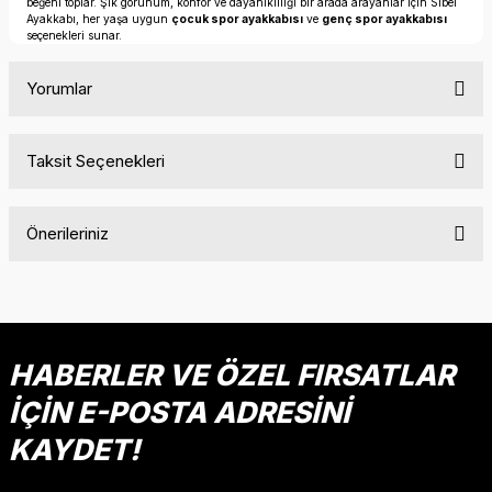
beğeni toplar. Şık görünüm, konfor ve dayanıklılığı bir arada arayanlar için Sibel
Ayakkabı, her yaşa uygun
çocuk spor ayakkabısı
ve
genç spor ayakkabısı
seçenekleri sunar.
Yorumlar
Taksit Seçenekleri
Bu ürüne ilk yorumu siz yapın!
Önerileriniz
Yorum Yaz
Bu ürünün fiyat bilgisi, resim, ürün açıklamalarında ve diğer
konularda yetersiz gördüğünüz noktaları öneri formunu
kullanarak tarafımıza iletebilirsiniz.
Görüş ve önerileriniz için teşekkür ederiz.
HABERLER VE ÖZEL FIRSATLAR
İÇİN E-POSTA ADRESİNİ
Ürün resmi kalitesiz, bozuk veya görüntülenemiyor.
Ürün açıklamasında eksik bilgiler bulunuyor.
KAYDET!
Ürün bilgilerinde hatalar bulunuyor.