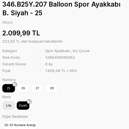
346.B25Y.207 Balloon Spor Ayakkabı
B. Siyah - 25
Vicco
2.099,99 TL
223,82 TL den başlayan taksitlerle!
Kategori
Spor Ayakkabı
,
Kız Çocuk
Stok Kodu
3486409096252
Garanti Süresi
6 Ay
Fiyat
1.909,08 TL + KDV
Numara
25
26
27
28
Renk
Lila
Siyah
Diğer Bedenler
26-30 Numara Aralığı