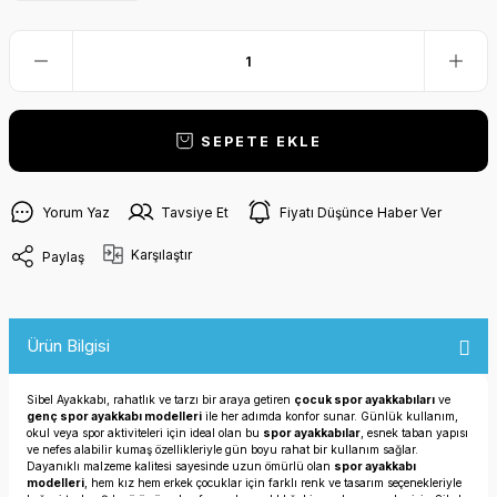
SEPETE EKLE
Yorum Yaz
Tavsiye Et
Fiyatı Düşünce Haber Ver
Karşılaştır
Paylaş
Ürün Bilgisi
Sibel Ayakkabı, rahatlık ve tarzı bir araya getiren
çocuk spor ayakkabıları
ve
genç spor ayakkabı modelleri
ile her adımda konfor sunar. Günlük kullanım,
okul veya spor aktiviteleri için ideal olan bu
spor ayakkabılar
, esnek taban yapısı
ve nefes alabilir kumaş özellikleriyle gün boyu rahat bir kullanım sağlar.
Dayanıklı malzeme kalitesi sayesinde uzun ömürlü olan
spor ayakkabı
modelleri
, hem kız hem erkek çocuklar için farklı renk ve tasarım seçenekleriyle