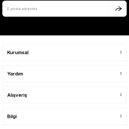
Ürün fiyatı diğer sitelerden daha pahalı.
Bu ürüne benzer farklı alternatifler olmalı.
Gönder
Kurumsal
Yardım
Alışveriş
Bilgi