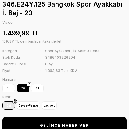
346.E24Y.125 Bangkok Spor Ayakkabı
İ. Bej - 20
Vicco
1.499,99 TL
159,87 TL den başlayan taksitlerle!
Kategori
Spor Ayakkabı
,
İlk Adım & Bebe
Stok Kodu
3486403226204
Garanti Süresi
6 Ay
Fiyat
1.363,63 TL + KDV
Numara
19
20
21
Renk
Bej
Beyaz-Pembe
Lacivert
GELİNCE HABER VER