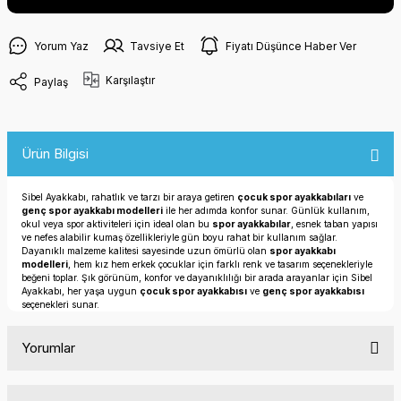
Yorum Yaz
Tavsiye Et
Fiyatı Düşünce Haber Ver
Karşılaştır
Paylaş
Ürün Bilgisi
Sibel Ayakkabı, rahatlık ve tarzı bir araya getiren
çocuk spor ayakkabıları
ve
genç spor ayakkabı modelleri
ile her adımda konfor sunar. Günlük kullanım,
okul veya spor aktiviteleri için ideal olan bu
spor ayakkabılar
, esnek taban yapısı
ve nefes alabilir kumaş özellikleriyle gün boyu rahat bir kullanım sağlar.
Dayanıklı malzeme kalitesi sayesinde uzun ömürlü olan
spor ayakkabı
modelleri
, hem kız hem erkek çocuklar için farklı renk ve tasarım seçenekleriyle
beğeni toplar. Şık görünüm, konfor ve dayanıklılığı bir arada arayanlar için Sibel
Ayakkabı, her yaşa uygun
çocuk spor ayakkabısı
ve
genç spor ayakkabısı
seçenekleri sunar.
Yorumlar