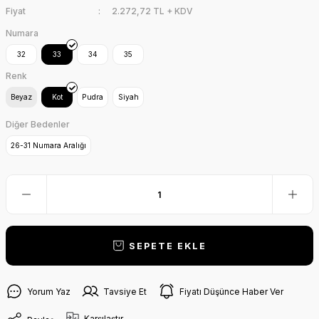
Fiyat
2.272,72 TL + KDV
Numara
32
33
34
35
Renk
Beyaz
Kot
Pudra
Siyah
Diğer Bedenler
26-31 Numara Aralığı
SEPETE EKLE
Yorum Yaz
Tavsiye Et
Fiyatı Düşünce Haber Ver
Karşılaştır