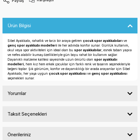
Paylaş
Ürün Bilgisi
Sibel Ayakkabı, rahatlık ve tarzı bir araya getiren
çocuk spor ayakkabıları
ve
genç spor ayakkabı modelleri
ile her adımda konfor sunar. Günlük kullanım,
okul veya spor aktiviteleri için ideal olan bu
spor ayakkabılar
, esnek taban yapısı
ve nefes alabilir kumaş özellikleriyle gün boyu rahat bir kullanım sağlar.
Dayanıklı malzeme kalitesi sayesinde uzun ömürlü olan
spor ayakkabı
modelleri
, hem kız hem erkek çocuklar için farklı renk ve tasarım seçenekleriyle
beğeni toplar. Şık görünüm, konfor ve dayanıklılığı bir arada arayanlar için Sibel
Ayakkabı, her yaşa uygun
çocuk spor ayakkabısı
ve
genç spor ayakkabısı
seçenekleri sunar.
Yorumlar
Taksit Seçenekleri
Bu ürüne ilk yorumu siz yapın!
Önerileriniz
Yorum Yaz