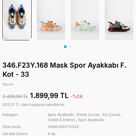
346.F23Y.168 Mask Spor Ayakkabı F.
Kot - 33
Vicco
1.899,99 TL
2.499,99 TL
-%24
202,51 TL den başlayan taksitlerle!
Kategori
Spor Ayakkabı
,
Erkek Çocuk
,
Kız Çocuk
,
Outlet & İndirim
,
Spor Ayakkabı
Stok Kodu
3486399274333
Garanti Süresi
6 Ay