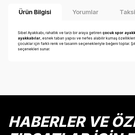
Ürün Bilgisi
Yorumlar
Taksi
Sibel Ayakkabı, rahatlık ve tarzı bir araya getiren
çocuk spor ayakk
ayakkabılar
, esnek taban yapısı ve nefes alabilir kumaş özellikle
çocuklar için farklı renk ve tasarım seçenekleriyle beğeni toplar. Ş
seçenekleri sunar.
Bu ürünün fiyat bilgisi, resim, ürün açıklamalarında ve diğer k
Görüş ve önerileriniz için teşekkür ederiz.
Ürün resmi kalitesiz, bozuk veya görüntülenemiyor.
Ürün açıklamasında eksik bilgiler bulunuyor.
Ürün bilgilerinde hatalar bulunuyor.
HABERLER VE ÖZ
Ürün fiyatı diğer sitelerden daha pahalı.
Bu ürüne benzer farklı alternatifler olmalı.