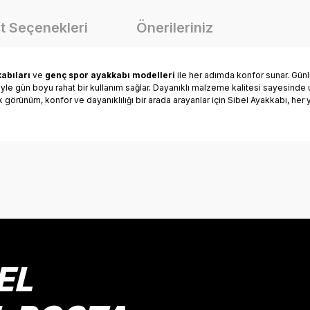
t Seçenekleri
Önerileriniz
abıları
ve
genç spor ayakkabı modelleri
ile her adımda konfor sunar. Günlü
riyle gün boyu rahat bir kullanım sağlar. Dayanıklı malzeme kalitesi sayesind
ık görünüm, konfor ve dayanıklılığı bir arada arayanlar için Sibel Ayakkabı, he
onularda yetersiz gördüğünüz noktaları öneri formunu kullanarak tarafımız
Bu ürüne ilk yorumu siz yapın!
Yorum Yaz
EL