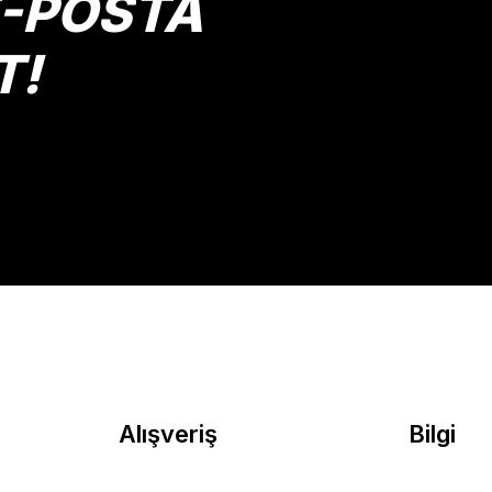
E-POSTA
T!
Gönder
Alışveriş
Bilgi