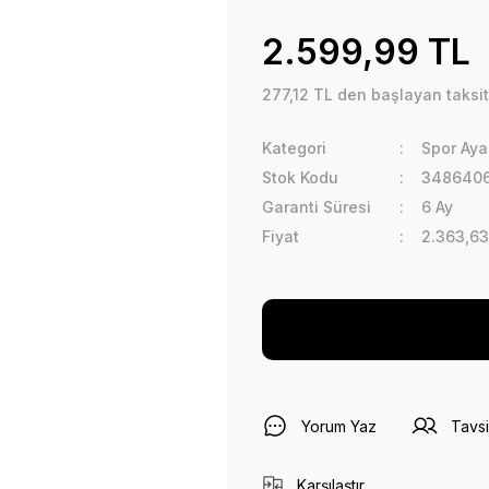
2.599,99 TL
277,12 TL den başlayan taksit
Kategori
Spor Aya
Stok Kodu
348640
Garanti Süresi
6 Ay
Fiyat
2.363,63
Yorum Yaz
Tavsi
Karşılaştır