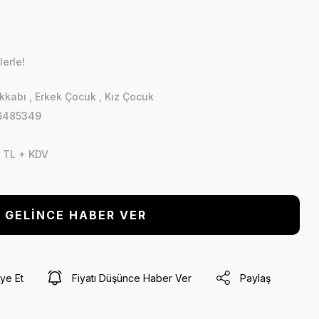
lerle!
kkabı
,
Erkek Çocuk
,
Kız Çocuk
6485349
 TL + KDV
GELİNCE HABER VER
ye Et
Fiyatı Düşünce Haber Ver
Paylaş