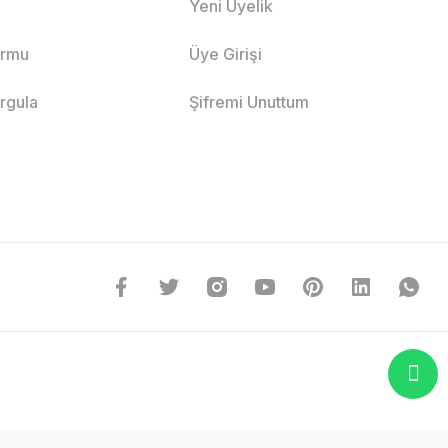
Yeni Üyelik
ormu
Üye Girişi
orgula
Şifremi Unuttum