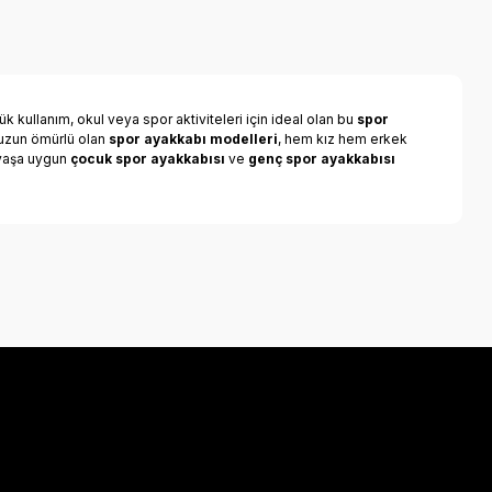
k kullanım, okul veya spor aktiviteleri için ideal olan bu
spor
e uzun ömürlü olan
spor ayakkabı modelleri
, hem kız hem erkek
r yaşa uygun
çocuk spor ayakkabısı
ve
genç spor ayakkabısı
a iletebilirsiniz.