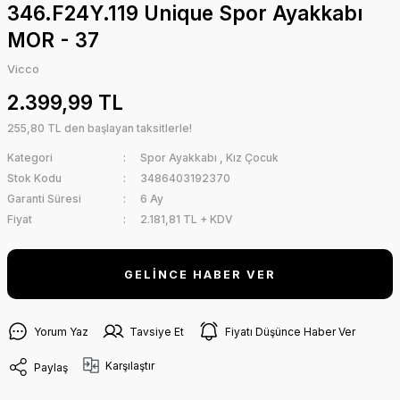
346.F24Y.119 Unique Spor Ayakkabı
MOR - 37
Vicco
2.399,99 TL
255,80 TL den başlayan taksitlerle!
Kategori
Spor Ayakkabı
,
Kız Çocuk
Stok Kodu
3486403192370
Garanti Süresi
6 Ay
Fiyat
2.181,81 TL + KDV
GELİNCE HABER VER
Yorum Yaz
Tavsiye Et
Fiyatı Düşünce Haber Ver
Karşılaştır
Paylaş