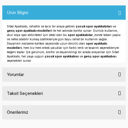
Ürün Bilgisi
Sibel Ayakkabı, rahatlık ve tarzı bir araya getiren
çocuk spor ayakkabıları
ve
genç spor ayakkabı modelleri
ile her adımda konfor sunar. Günlük kullanım,
okul veya spor aktiviteleri için ideal olan bu
spor ayakkabılar
, esnek taban yapısı
ve nefes alabilir kumaş özellikleriyle gün boyu rahat bir kullanım sağlar.
Dayanıklı malzeme kalitesi sayesinde uzun ömürlü olan
spor ayakkabı
modelleri
, hem kız hem erkek çocuklar için farklı renk ve tasarım seçenekleriyle
beğeni toplar. Şık görünüm, konfor ve dayanıklılığı bir arada arayanlar için Sibel
Ayakkabı, her yaşa uygun
çocuk spor ayakkabısı
ve
genç spor ayakkabısı
seçenekleri sunar.
Yorumlar
Taksit Seçenekleri
Bu ürüne ilk yorumu siz yapın!
Önerileriniz
Yorum Yaz
Bu ürünün fiyat bilgisi, resim, ürün açıklamalarında ve diğer