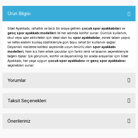
Ürün Bilgisi
Sibel Ayakkabı, rahatlık ve tarzı bir araya getiren
çocuk spor ayakkabıları
ve
genç spor ayakkabı modelleri
ile her adımda konfor sunar. Günlük kullanım,
okul veya spor aktiviteleri için ideal olan bu
spor ayakkabılar
, esnek taban yapısı
ve nefes alabilir kumaş özellikleriyle gün boyu rahat bir kullanım sağlar.
Dayanıklı malzeme kalitesi sayesinde uzun ömürlü olan
spor ayakkabı
modelleri
, hem kız hem erkek çocuklar için farklı renk ve tasarım seçenekleriyle
beğeni toplar. Şık görünüm, konfor ve dayanıklılığı bir arada arayanlar için Sibel
Ayakkabı, her yaşa uygun
çocuk spor ayakkabısı
ve
genç spor ayakkabısı
seçenekleri sunar.
Yorumlar
Taksit Seçenekleri
Bu ürüne ilk yorumu siz yapın!
Önerileriniz
Yorum Yaz
Bu ürünün fiyat bilgisi, resim, ürün açıklamalarında ve diğer