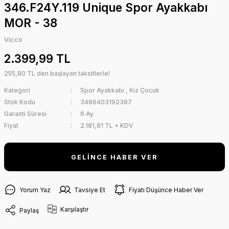
346.F24Y.119 Unique Spor Ayakkabı
MOR - 38
Vicco
2.399,99 TL
255,80 TL den başlayan taksitlerle!
Kategori
Spor Ayakkabı
,
Kız Çocuk
Stok Kodu
3486403192387
Garanti Süresi
6 Ay
Fiyat
2.181,81 TL + KDV
GELİNCE HABER VER
Yorum Yaz
Tavsiye Et
Fiyatı Düşünce Haber Ver
Karşılaştır
Paylaş