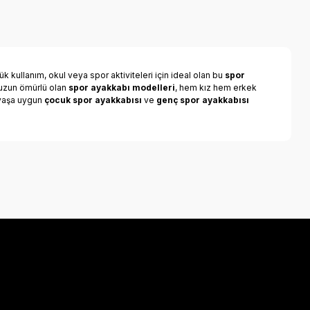
k kullanım, okul veya spor aktiviteleri için ideal olan bu
spor
e uzun ömürlü olan
spor ayakkabı modelleri
, hem kız hem erkek
r yaşa uygun
çocuk spor ayakkabısı
ve
genç spor ayakkabısı
a iletebilirsiniz.