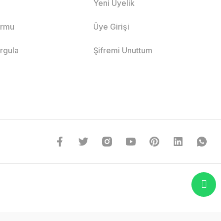
Yeni Üyelik
ormu
Üye Girişi
orgula
Şifremi Unuttum