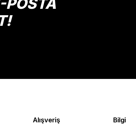
E-POSTA
T!
Gönder
Alışveriş
Bilgi