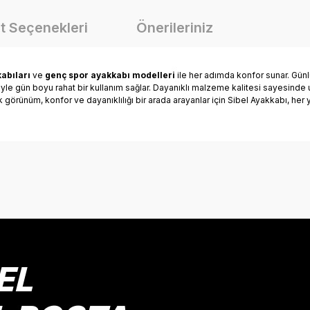
t Seçenekleri
Önerileriniz
abıları
ve
genç spor ayakkabı modelleri
ile her adımda konfor sunar. Günlü
riyle gün boyu rahat bir kullanım sağlar. Dayanıklı malzeme kalitesi sayesind
ık görünüm, konfor ve dayanıklılığı bir arada arayanlar için Sibel Ayakkabı, he
onularda yetersiz gördüğünüz noktaları öneri formunu kullanarak tarafımız
Bu ürüne ilk yorumu siz yapın!
Yorum Yaz
EL