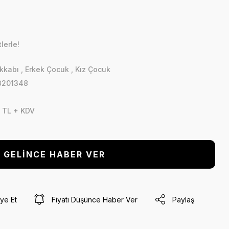
lerle!
kkabı
,
Erkek Çocuk
,
Kız Çocuk
3201348
 TL + KDV
GELİNCE HABER VER
ye Et
Fiyatı Düşünce Haber Ver
Paylaş