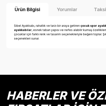
Ürün Bilgisi
Yorumlar
Taksi
Sibel Ayakkabı, rahatlık ve tarzı bir araya getiren
çocuk spor ayakk
ayakkabılar
, esnek taban yapısı ve nefes alabilir kumaş özellikle
çocuklar için farklı renk ve tasarım seçenekleriyle beğeni toplar. Ş
seçenekleri sunar.
Bu ürünün fiyat bilgisi, resim, ürün açıklamalarında ve diğer k
Görüş ve önerileriniz için teşekkür ederiz.
Ürün resmi kalitesiz, bozuk veya görüntülenemiyor.
Ürün açıklamasında eksik bilgiler bulunuyor.
Ürün bilgilerinde hatalar bulunuyor.
HABERLER VE ÖZ
Ürün fiyatı diğer sitelerden daha pahalı.
Bu ürüne benzer farklı alternatifler olmalı.