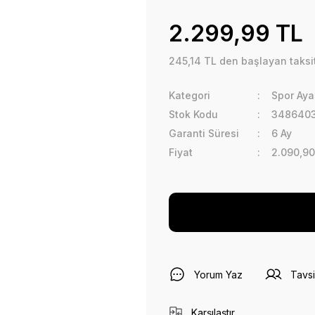
2.299,99 TL
245,14 TL den başlayan taksit
Kategori
Spor Aya
Stok Kodu
348640
Garanti Süresi
6 Ay
Fiyat
2.090,90
Yorum Yaz
Tavsi
Karşılaştır