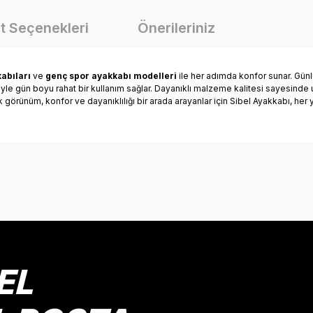
t Seçenekleri
Önerileriniz
abıları
ve
genç spor ayakkabı modelleri
ile her adımda konfor sunar. Günlü
riyle gün boyu rahat bir kullanım sağlar. Dayanıklı malzeme kalitesi sayesind
ık görünüm, konfor ve dayanıklılığı bir arada arayanlar için Sibel Ayakkabı, he
onularda yetersiz gördüğünüz noktaları öneri formunu kullanarak tarafımız
Bu ürüne ilk yorumu siz yapın!
Yorum Yaz
EL