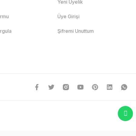
Yeni Üyelik
ormu
Üye Girişi
orgula
Şifremi Unuttum