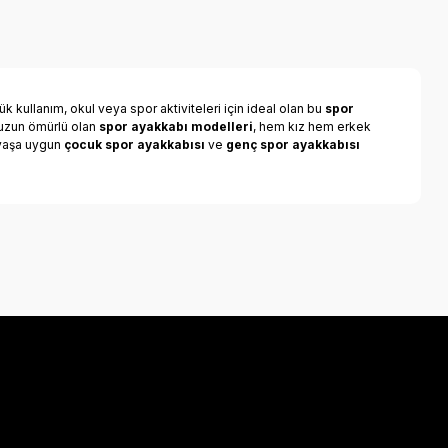
k kullanım, okul veya spor aktiviteleri için ideal olan bu
spor
e uzun ömürlü olan
spor ayakkabı modelleri
, hem kız hem erkek
r yaşa uygun
çocuk spor ayakkabısı
ve
genç spor ayakkabısı
a iletebilirsiniz.