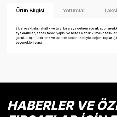
Ürün Bilgisi
Yorumlar
Taksi
Sibel Ayakkabı, rahatlık ve tarzı bir araya getiren
çocuk spor ayakk
ayakkabılar
, esnek taban yapısı ve nefes alabilir kumaş özellikle
çocuklar için farklı renk ve tasarım seçenekleriyle beğeni toplar. Ş
seçenekleri sunar.
Bu ürünün fiyat bilgisi, resim, ürün açıklamalarında ve diğer k
Görüş ve önerileriniz için teşekkür ederiz.
Ürün resmi kalitesiz, bozuk veya görüntülenemiyor.
Ürün açıklamasında eksik bilgiler bulunuyor.
Ürün bilgilerinde hatalar bulunuyor.
HABERLER VE ÖZ
Ürün fiyatı diğer sitelerden daha pahalı.
Bu ürüne benzer farklı alternatifler olmalı.