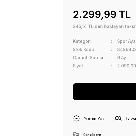
2.299,99 TL
245,14 TL den başlayan taksit
Kategori
Spor Aya
Stok Kodu
348640
Garanti Süresi
6 Ay
Fiyat
2.090,90
Yorum Yaz
Tavsi
Karşılaştır