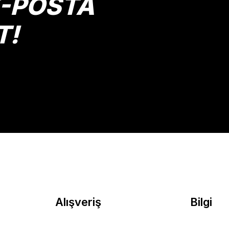
E-POSTA
T!
Gönder
Alışveriş
Bilgi