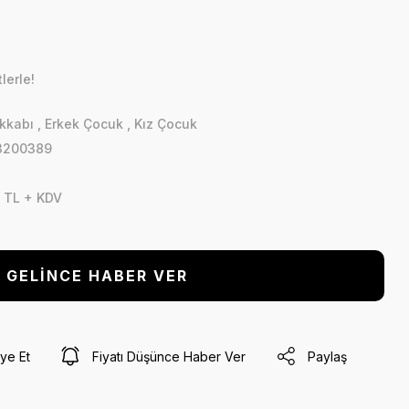
lerle!
kkabı
,
Erkek Çocuk
,
Kız Çocuk
3200389
 TL + KDV
GELİNCE HABER VER
ye Et
Fiyatı Düşünce Haber Ver
Paylaş