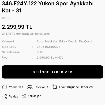
346.F24Y.122 Yukon Spor Ayakkabı
Kot - 31
Vicco
2.299,99 TL
245,14 TL den başlayan taksitlerle!
Kategori
Spor Ayakkabı
,
Erkek Çocuk
,
Kız Çocuk
Stok Kodu
3486403199324
Garanti Süresi
6 Ay
Fiyat
2.090,90 TL + KDV
GELİNCE HABER VER
Yorum Yaz
Tavsiye Et
Fiyatı Düşünce Haber Ver
Karşılaştır
Paylaş