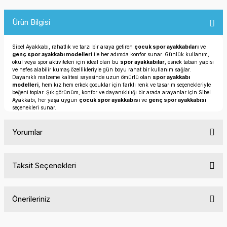
Ürün Bilgisi
Sibel Ayakkabı, rahatlık ve tarzı bir araya getiren
çocuk spor ayakkabıları
ve
genç spor ayakkabı modelleri
ile her adımda konfor sunar. Günlük kullanım,
okul veya spor aktiviteleri için ideal olan bu
spor ayakkabılar
, esnek taban yapısı
ve nefes alabilir kumaş özellikleriyle gün boyu rahat bir kullanım sağlar.
Dayanıklı malzeme kalitesi sayesinde uzun ömürlü olan
spor ayakkabı
modelleri
, hem kız hem erkek çocuklar için farklı renk ve tasarım seçenekleriyle
beğeni toplar. Şık görünüm, konfor ve dayanıklılığı bir arada arayanlar için Sibel
Ayakkabı, her yaşa uygun
çocuk spor ayakkabısı
ve
genç spor ayakkabısı
seçenekleri sunar.
Yorumlar
Taksit Seçenekleri
Bu ürüne ilk yorumu siz yapın!
Önerileriniz
Yorum Yaz
Bu ürünün fiyat bilgisi, resim, ürün açıklamalarında ve diğer