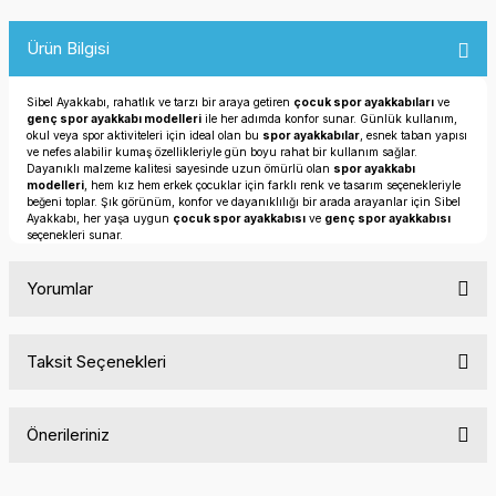
Ürün Bilgisi
Sibel Ayakkabı, rahatlık ve tarzı bir araya getiren
çocuk spor ayakkabıları
ve
genç spor ayakkabı modelleri
ile her adımda konfor sunar. Günlük kullanım,
okul veya spor aktiviteleri için ideal olan bu
spor ayakkabılar
, esnek taban yapısı
ve nefes alabilir kumaş özellikleriyle gün boyu rahat bir kullanım sağlar.
Dayanıklı malzeme kalitesi sayesinde uzun ömürlü olan
spor ayakkabı
modelleri
, hem kız hem erkek çocuklar için farklı renk ve tasarım seçenekleriyle
beğeni toplar. Şık görünüm, konfor ve dayanıklılığı bir arada arayanlar için Sibel
Ayakkabı, her yaşa uygun
çocuk spor ayakkabısı
ve
genç spor ayakkabısı
seçenekleri sunar.
Yorumlar
Taksit Seçenekleri
Bu ürüne ilk yorumu siz yapın!
Önerileriniz
Yorum Yaz
Bu ürünün fiyat bilgisi, resim, ürün açıklamalarında ve diğer