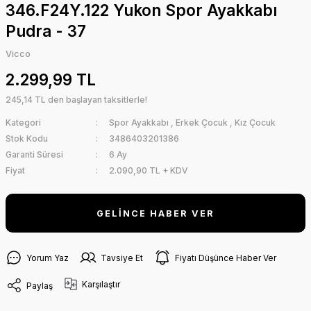
346.F24Y.122 Yukon Spor Ayakkabı
Pudra - 37
Vicco
2.299,99 TL
245,14 TL den başlayan taksitlerle!
Kategori
Spor Ayakkabı
,
Erkek Çocuk
,
Kız Çocuk
Stok Kodu
3486403201386
Garanti Süresi
6 Ay
Fiyat
2.090,90 TL + KDV
GELİNCE HABER VER
Yorum Yaz
Tavsiye Et
Fiyatı Düşünce Haber Ver
Karşılaştır
Paylaş