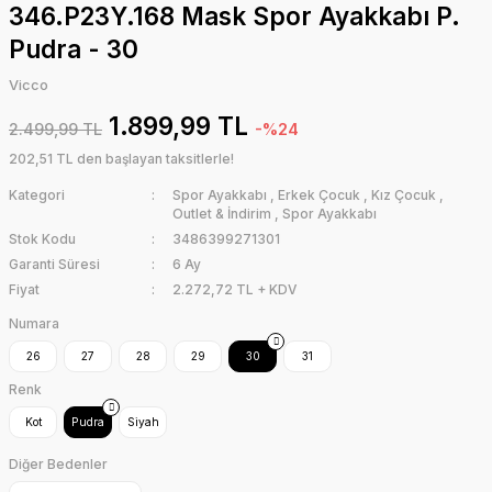
346.P23Y.168 Mask Spor Ayakkabı P.
Pudra - 30
Vicco
1.899,99 TL
2.499,99 TL
-%24
202,51 TL den başlayan taksitlerle!
Kategori
Spor Ayakkabı
,
Erkek Çocuk
,
Kız Çocuk
,
Outlet & İndirim
,
Spor Ayakkabı
Stok Kodu
3486399271301
Garanti Süresi
6 Ay
Fiyat
2.272,72 TL + KDV
Numara
26
27
28
29
30
31
Renk
Kot
Pudra
Siyah
Diğer Bedenler