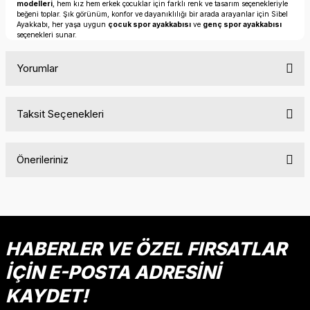
modelleri
, hem kız hem erkek çocuklar için farklı renk ve tasarım seçenekleriyle
beğeni toplar. Şık görünüm, konfor ve dayanıklılığı bir arada arayanlar için Sibel
Ayakkabı, her yaşa uygun
çocuk spor ayakkabısı
ve
genç spor ayakkabısı
seçenekleri sunar.
Yorumlar
Taksit Seçenekleri
Bu ürüne ilk yorumu siz yapın!
Önerileriniz
Yorum Yaz
Bu ürünün fiyat bilgisi, resim, ürün açıklamalarında ve diğer
konularda yetersiz gördüğünüz noktaları öneri formunu
kullanarak tarafımıza iletebilirsiniz.
Görüş ve önerileriniz için teşekkür ederiz.
HABERLER VE ÖZEL FIRSATLAR
İÇİN E-POSTA ADRESİNİ
Ürün resmi kalitesiz, bozuk veya görüntülenemiyor.
Ürün açıklamasında eksik bilgiler bulunuyor.
KAYDET!
Ürün bilgilerinde hatalar bulunuyor.