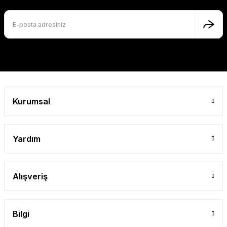
Ürün fiyatı diğer sitelerden daha pahalı.
Bu ürüne benzer farklı alternatifler olmalı.
Gönder
Kurumsal
Yardım
Alışveriş
Bilgi