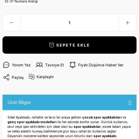
32-37 Numara Aralığı
SEPETE EKLE
Yorum Yaz
Tavsiye Et
Fiyatı Düşünce Haber Ver
Karşılaştır
Paylaş
Ürün Bilgisi
Sibel Ayakkabı, rahatlık ve tarzı bir araya getiren
çocuk spor ayakkabıları
ve
genç spor ayakkabı modelleri
ile her adımda konfor sunar. Günlük kullanım,
okul veya spor aktiviteleri için ideal olan bu
spor ayakkabılar
, esnek taban yapısı
ve nefes alabilir kumaş özellikleriyle gün boyu rahat bir kullanım sağlar.
Dayanıklı malzeme kalitesi sayesinde uzun ömürlü olan
spor ayakkabı