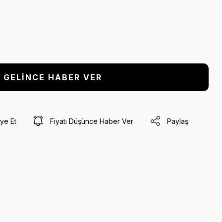
GELİNCE HABER VER
ye Et
Fiyatı Düşünce Haber Ver
Paylaş