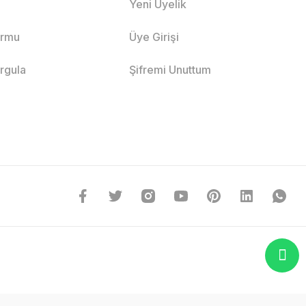
Yeni Üyelik
ormu
Üye Girişi
orgula
Şifremi Unuttum