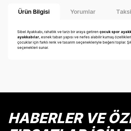
Ürün Bilgisi
Yorumlar
Taksi
Sibel Ayakkabı, rahatlık ve tarzı bir araya getiren
çocuk spor ayakk
ayakkabılar
, esnek taban yapısı ve nefes alabilir kumaş özellikle
çocuklar için farklı renk ve tasarım seçenekleriyle beğeni toplar. Ş
seçenekleri sunar.
Bu ürünün fiyat bilgisi, resim, ürün açıklamalarında ve diğer k
Görüş ve önerileriniz için teşekkür ederiz.
Ürün resmi kalitesiz, bozuk veya görüntülenemiyor.
Ürün açıklamasında eksik bilgiler bulunuyor.
Ürün bilgilerinde hatalar bulunuyor.
HABERLER VE ÖZ
Ürün fiyatı diğer sitelerden daha pahalı.
Bu ürüne benzer farklı alternatifler olmalı.