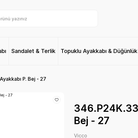
abı
Sandalet & Terlik
Topuklu Ayakkabı & Düğünlük
yakkabı P. Bej - 27
346.P24K.33
Bej - 27
Vicco