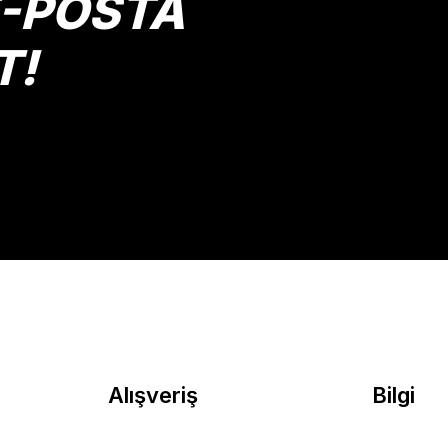
E-POSTA
T!
Gönder
Alışveriş
Bilgi