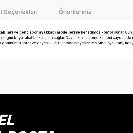
t Seçenekleri
Önerileriniz
abıları
ve
genç spor ayakkabı modelleri
ile her adımda konfor sunar. Günlü
riyle gün boyu rahat bir kullanım sağlar. Dayanıklı malzeme kalitesi sayesind
ık görünüm, konfor ve dayanıklılığı bir arada arayanlar için Sibel Ayakkabı, he
onularda yetersiz gördüğünüz noktaları öneri formunu kullanarak tarafımız
Bu ürüne ilk yorumu siz yapın!
Yorum Yaz
EL