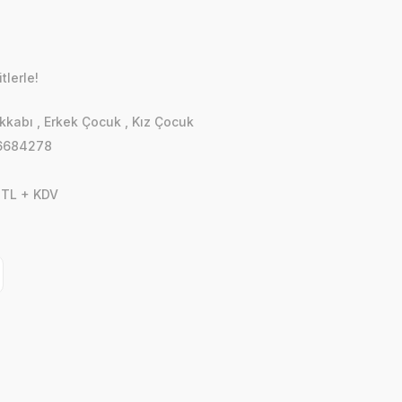
lerle!
kkabı
,
Erkek Çocuk
,
Kız Çocuk
6684278
 TL + KDV