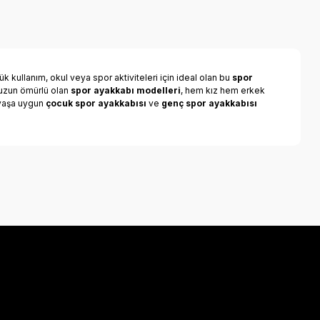
k kullanım, okul veya spor aktiviteleri için ideal olan bu
spor
e uzun ömürlü olan
spor ayakkabı modelleri
, hem kız hem erkek
r yaşa uygun
çocuk spor ayakkabısı
ve
genç spor ayakkabısı
a iletebilirsiniz.