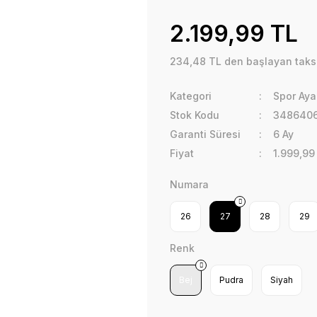
2.199,99 TL
234,48 TL den başlayan taksit
Kategori
Spor Aya
Stok Kodu
348640
Garanti Süresi
6 Ay
Fiyat
1.999,99
Numara
26
27
28
29
Renk
Bej
Pudra
Siyah