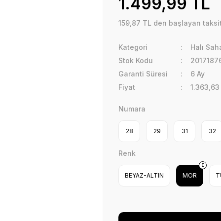
1.499,99 TL
159,87 TL den başlayan taksit
Kategori
Halı Sah
Stok Kodu
2017187
Garanti Süresi
6 Ay
Fiyat
1.363,63
Numara
28
29
31
32
Renk
BEYAZ-ALTIN
MOR
T