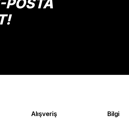
E-POSTA
T!
Gönder
Alışveriş
Bilgi