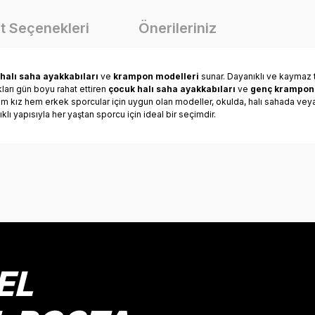
t Seçenekleri
Önerileriniz
halı saha ayakkabıları
ve
krampon modelleri
sunar. Dayanıklı ve kaymaz 
kları gün boyu rahat ettiren
çocuk halı saha ayakkabıları
ve
genç krampon
hem kız hem erkek sporcular için uygun olan modeller, okulda, halı sahada ve
klı yapısıyla her yaştan sporcu için ideal bir seçimdir.
onularda yetersiz gördüğünüz noktaları öneri formunu kullanarak tarafımız
Bu ürüne ilk yorumu siz yapın!
Yorum Yaz
EL