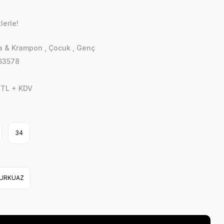
lerle!
a & Krampon
,
Çocuk
,
Genç
63578
 TL + KDV
34
URKUAZ