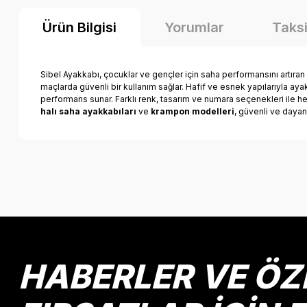
Ürün Bilgisi
Yorumlar
Taksi
Sibel Ayakkabı, çocuklar ve gençler için saha performansını artıran
maçlarda güvenli bir kullanım sağlar. Hafif ve esnek yapılarıyla aya
performans sunar. Farklı renk, tasarım ve numara seçenekleri ile 
halı saha ayakkabıları
ve
krampon modelleri
, güvenli ve dayanı
Bu ürünün fiyat bilgisi, resim, ürün açıklamalarında ve diğer k
Görüş ve önerileriniz için teşekkür ederiz.
Ürün resmi kalitesiz, bozuk veya görüntülenemiyor.
Ürün açıklamasında eksik bilgiler bulunuyor.
Ürün bilgilerinde hatalar bulunuyor.
HABERLER VE ÖZ
Ürün fiyatı diğer sitelerden daha pahalı.
Bu ürüne benzer farklı alternatifler olmalı.