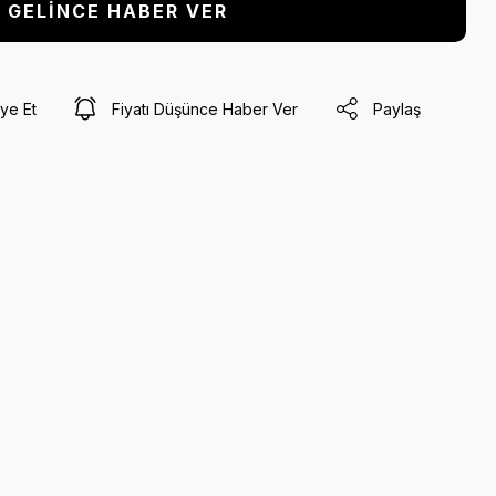
GELİNCE HABER VER
ye Et
Fiyatı Düşünce Haber Ver
Paylaş