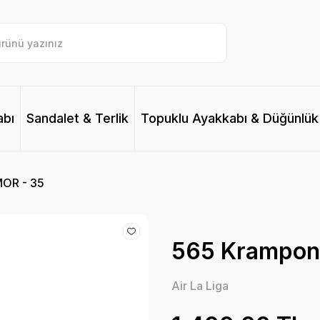
abı
Sandalet & Terlik
Topuklu Ayakkabı & Düğünlük
MOR - 35
565 Krampon 
Air La Liga