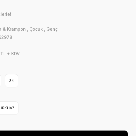
lerle!
a & Krampon
,
Çocuk
,
Genç
62978
 TL + KDV
34
URKUAZ