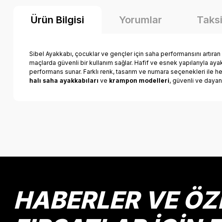
Ürün Bilgisi
Yorumlar
Taksi
Sibel Ayakkabı, çocuklar ve gençler için saha performansını artıran
maçlarda güvenli bir kullanım sağlar. Hafif ve esnek yapılarıyla aya
performans sunar. Farklı renk, tasarım ve numara seçenekleri ile 
halı saha ayakkabıları
ve
krampon modelleri
, güvenli ve dayanı
Bu ürünün fiyat bilgisi, resim, ürün açıklamalarında ve diğer k
Görüş ve önerileriniz için teşekkür ederiz.
Ürün resmi kalitesiz, bozuk veya görüntülenemiyor.
Ürün açıklamasında eksik bilgiler bulunuyor.
Ürün bilgilerinde hatalar bulunuyor.
HABERLER VE ÖZ
Ürün fiyatı diğer sitelerden daha pahalı.
Bu ürüne benzer farklı alternatifler olmalı.