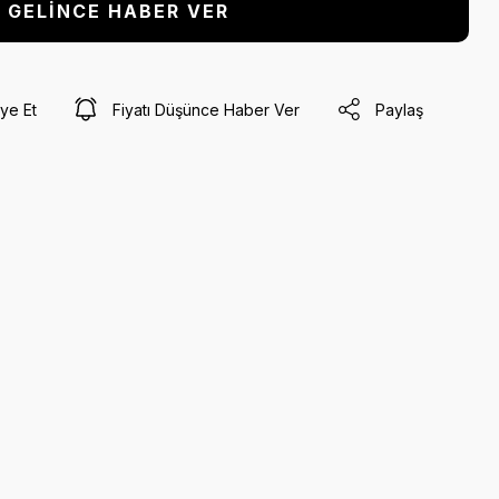
GELİNCE HABER VER
ye Et
Fiyatı Düşünce Haber Ver
Paylaş