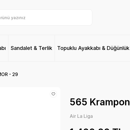
abı
Sandalet & Terlik
Topuklu Ayakkabı & Düğünlük
MOR - 29
565 Krampon 
Air La Liga