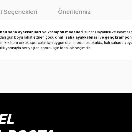
t Seçenekleri
Önerileriniz
halı saha ayakkabıları
ve
krampon modelleri
sunar. Dayanıklı ve kaymaz 
kları gün boyu rahat ettiren
çocuk halı saha ayakkabıları
ve
genç krampon
hem kız hem erkek sporcular için uygun olan modeller, okulda, halı sahada ve
klı yapısıyla her yaştan sporcu için ideal bir seçimdir.
onularda yetersiz gördüğünüz noktaları öneri formunu kullanarak tarafımız
Bu ürüne ilk yorumu siz yapın!
Yorum Yaz
EL