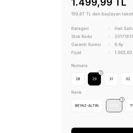
1.499,99 TL
159,87 TL den başlayan taksit
Kategori
Halı Sah
Stok Kodu
2017187
Garanti Süresi
6 Ay
Fiyat
1.363,63
Numara
28
29
31
32
Renk
BEYAZ-ALTIN
MOR
T