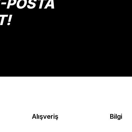
E-POSTA
T!
Gönder
Alışveriş
Bilgi