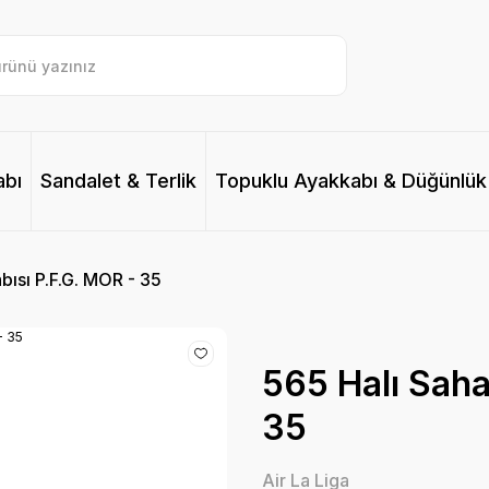
abı
Sandalet & Terlik
Topuklu Ayakkabı & Düğünlük
bısı P.F.G. MOR - 35
565 Halı Saha
35
Air La Liga