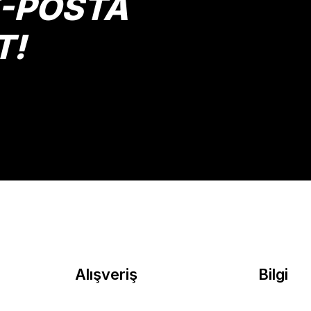
E-POSTA
T!
Gönder
Alışveriş
Bilgi