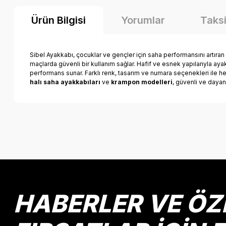
Ürün Bilgisi
Yorumlar
Taksi
Sibel Ayakkabı, çocuklar ve gençler için saha performansını artıran
maçlarda güvenli bir kullanım sağlar. Hafif ve esnek yapılarıyla aya
performans sunar. Farklı renk, tasarım ve numara seçenekleri ile 
halı saha ayakkabıları
ve
krampon modelleri
, güvenli ve dayanı
Bu ürünün fiyat bilgisi, resim, ürün açıklamalarında ve diğer k
Görüş ve önerileriniz için teşekkür ederiz.
Ürün resmi kalitesiz, bozuk veya görüntülenemiyor.
Ürün açıklamasında eksik bilgiler bulunuyor.
Ürün bilgilerinde hatalar bulunuyor.
HABERLER VE ÖZ
Ürün fiyatı diğer sitelerden daha pahalı.
Bu ürüne benzer farklı alternatifler olmalı.