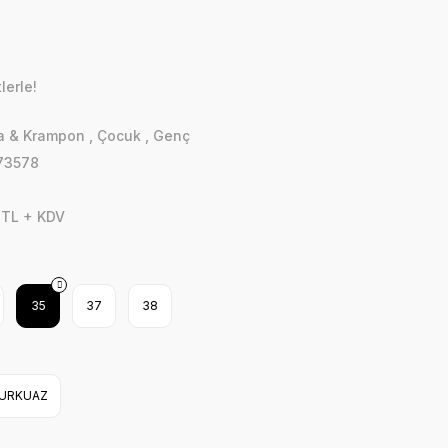
lerle!
a & Krampon
,
Çocuk
,
Genç
73578
 TL + KDV
35
37
38
URKUAZ