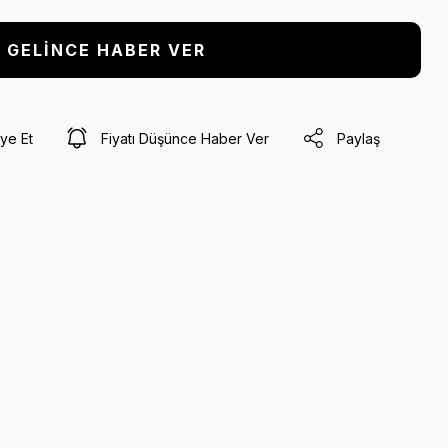
GELİNCE HABER VER
ye Et
Fiyatı Düşünce Haber Ver
Paylaş