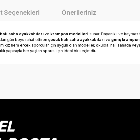
t Seçenekleri
Önerileriniz
halı saha ayakkabıları
ve
krampon modelleri
sunar. Dayanıklı ve kaymaz 
kları gün boyu rahat ettiren
çocuk halı saha ayakkabıları
ve
genç krampon
hem kız hem erkek sporcular için uygun olan modeller, okulda, halı sahada ve
klı yapısıyla her yaştan sporcu için ideal bir seçimdir.
onularda yetersiz gördüğünüz noktaları öneri formunu kullanarak tarafımız
Bu ürüne ilk yorumu siz yapın!
Yorum Yaz
EL