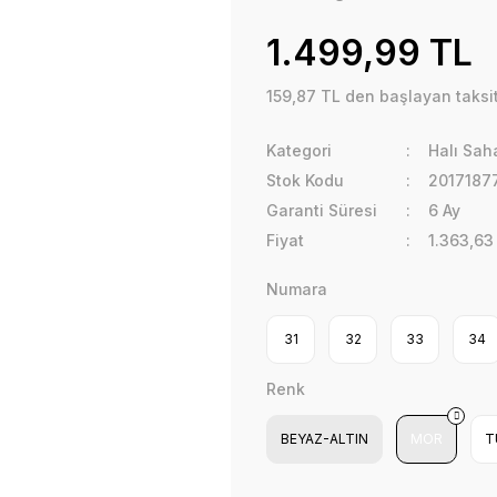
1.499,99 TL
159,87 TL den başlayan taksit
Kategori
Halı Sah
Stok Kodu
2017187
Garanti Süresi
6 Ay
Fiyat
1.363,63
Numara
31
32
33
34
Renk
BEYAZ-ALTIN
MOR
T