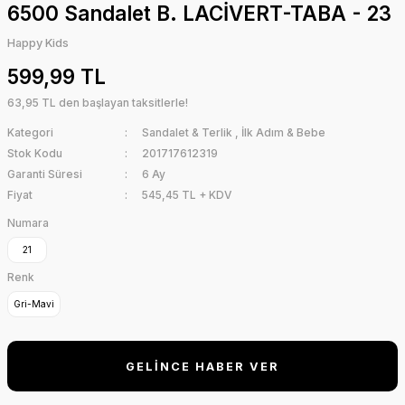
6500 Sandalet B. LACİVERT-TABA - 23
Happy Kids
599,99 TL
63,95 TL den başlayan taksitlerle!
Kategori
Sandalet & Terlik
,
İlk Adım & Bebe
Stok Kodu
201717612319
Garanti Süresi
6 Ay
Fiyat
545,45 TL + KDV
Numara
21
Renk
Gri-Mavi
GELİNCE HABER VER