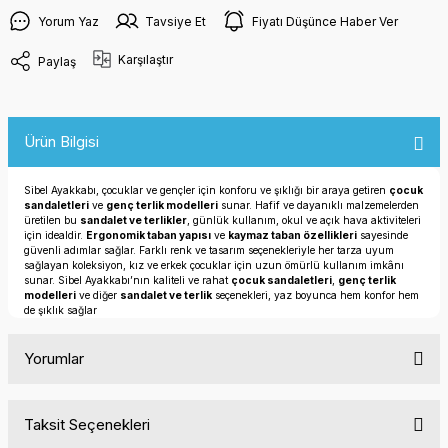
Yorum Yaz
Tavsiye Et
Fiyatı Düşünce Haber Ver
Karşılaştır
Paylaş
Ürün Bilgisi
Sibel Ayakkabı, çocuklar ve gençler için konforu ve şıklığı bir araya getiren
çocuk
sandaletleri
ve
genç terlik modelleri
sunar. Hafif ve dayanıklı malzemelerden
üretilen bu
sandalet ve terlikler
, günlük kullanım, okul ve açık hava aktiviteleri
için idealdir.
Ergonomik taban yapısı
ve
kaymaz taban özellikleri
sayesinde
güvenli adımlar sağlar. Farklı renk ve tasarım seçenekleriyle her tarza uyum
sağlayan koleksiyon, kız ve erkek çocuklar için uzun ömürlü kullanım imkânı
sunar. Sibel Ayakkabı’nın kaliteli ve rahat
çocuk sandaletleri
,
genç terlik
modelleri
ve diğer
sandalet ve terlik
seçenekleri, yaz boyunca hem konfor hem
de şıklık sağlar
Yorumlar
Taksit Seçenekleri
Bu ürüne ilk yorumu siz yapın!