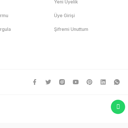
Yeni Üyelik
ormu
Üye Girişi
orgula
Şifremi Unuttum