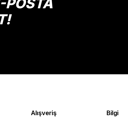
E-POSTA
T!
Gönder
Alışveriş
Bilgi