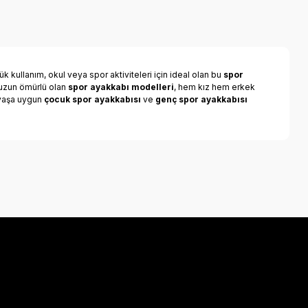
k kullanım, okul veya spor aktiviteleri için ideal olan bu
spor
e uzun ömürlü olan
spor ayakkabı modelleri
, hem kız hem erkek
r yaşa uygun
çocuk spor ayakkabısı
ve
genç spor ayakkabısı
a iletebilirsiniz.