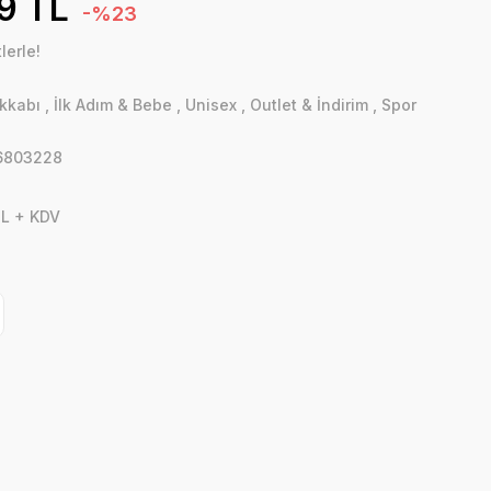
9 TL
-%23
lerle!
kkabı
,
İlk Adım & Bebe
,
Unisex
,
Outlet & İndirim
,
Spor
ı
6803228
TL + KDV