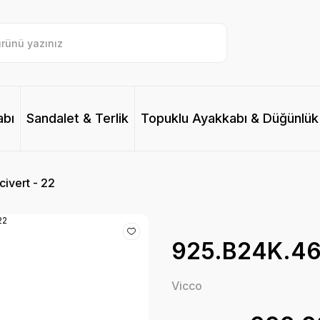
abı
Sandalet & Terlik
Topuklu Ayakkabı & Düğünlük
ivert - 22
925.B24K.463
Vicco