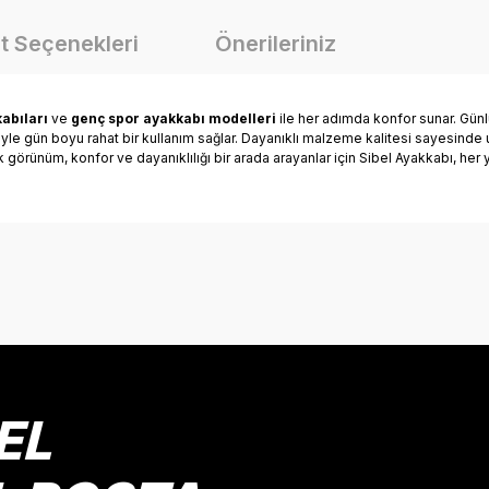
t Seçenekleri
Önerileriniz
abıları
ve
genç spor ayakkabı modelleri
ile her adımda konfor sunar. Günlü
riyle gün boyu rahat bir kullanım sağlar. Dayanıklı malzeme kalitesi sayesind
ık görünüm, konfor ve dayanıklılığı bir arada arayanlar için Sibel Ayakkabı, he
onularda yetersiz gördüğünüz noktaları öneri formunu kullanarak tarafımız
Bu ürüne ilk yorumu siz yapın!
Yorum Yaz
EL