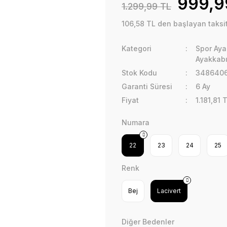
999,9
1.299,99 TL
106,58 TL den başlayan taksit
Kategori
Spor Aya
Ayakkab
Stok Kodu
348640
Garanti Süresi
6 Ay
Fiyat
1.181,81 
Numara
22
23
24
25
Renk
Bej
Lacivert
Diğer Bedenler