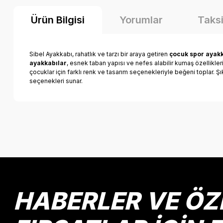
Ürün Bilgisi
Yorumlar
Taksi
Sibel Ayakkabı, rahatlık ve tarzı bir araya getiren
çocuk spor ayakk
ayakkabılar
, esnek taban yapısı ve nefes alabilir kumaş özellikle
çocuklar için farklı renk ve tasarım seçenekleriyle beğeni toplar. Ş
seçenekleri sunar.
Bu ürünün fiyat bilgisi, resim, ürün açıklamalarında ve diğer k
Görüş ve önerileriniz için teşekkür ederiz.
Ürün resmi kalitesiz, bozuk veya görüntülenemiyor.
Ürün açıklamasında eksik bilgiler bulunuyor.
Ürün bilgilerinde hatalar bulunuyor.
HABERLER VE ÖZ
Ürün fiyatı diğer sitelerden daha pahalı.
Bu ürüne benzer farklı alternatifler olmalı.