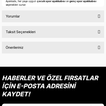
Ayakkabı, her yaşa uygun
çocuk spor ayakkabısı
ve
genç spor ayakkabısı
seçenekleri sunar.
Yorumlar
Taksit Seçenekleri
Bu ürüne ilk yorumu siz yapın!
Önerileriniz
Yorum Yaz
Bu ürünün fiyat bilgisi, resim, ürün açıklamalarında ve diğer
konularda yetersiz gördüğünüz noktaları öneri formunu
kullanarak tarafımıza iletebilirsiniz.
Görüş ve önerileriniz için teşekkür ederiz.
HABERLER VE ÖZEL FIRSATLAR
İÇİN E-POSTA ADRESİNİ
Ürün resmi kalitesiz, bozuk veya görüntülenemiyor.
Ürün açıklamasında eksik bilgiler bulunuyor.
KAYDET!
Ürün bilgilerinde hatalar bulunuyor.
Ürün fiyatı diğer sitelerden daha pahalı.