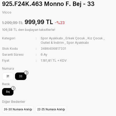
925.F24K.463 Monno F. Bej - 33
Vicco
999,99 TL
1.299,99 TL
-%23
106,58 TL den başlayan taksitlerle!
Kategori
Spor Ayakkabı
,
Erkek Çocuk
,
Kız Çocuk
,
Outlet & İndirim
,
Spor Ayakkabı
Stok Kodu
3486406817331
Garanti Süresi
6 Ay
Fiyat
1.181,81 TL + KDV
Numara
31
33
Renk
Bej
Diğer Bedenler
26-30 Numara Aralığı
22-25 Numara Aralığı