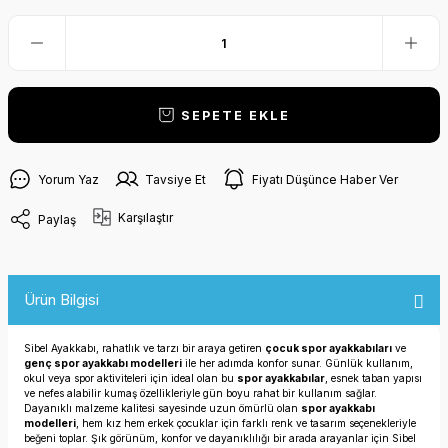
SEPETE EKLE
Yorum Yaz
Tavsiye Et
Fiyatı Düşünce Haber Ver
Karşılaştır
Paylaş
Ürün Bilgisi
Sibel Ayakkabı, rahatlık ve tarzı bir araya getiren
çocuk spor ayakkabıları
ve
genç spor ayakkabı modelleri
ile her adımda konfor sunar. Günlük kullanım,
okul veya spor aktiviteleri için ideal olan bu
spor ayakkabılar
, esnek taban yapısı
ve nefes alabilir kumaş özellikleriyle gün boyu rahat bir kullanım sağlar.
Dayanıklı malzeme kalitesi sayesinde uzun ömürlü olan
spor ayakkabı
modelleri
, hem kız hem erkek çocuklar için farklı renk ve tasarım seçenekleriyle
beğeni toplar. Şık görünüm, konfor ve dayanıklılığı bir arada arayanlar için Sibel