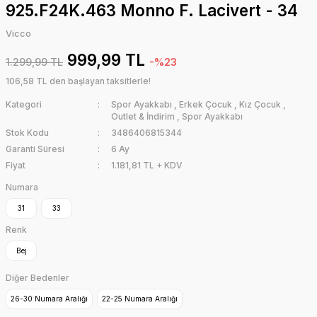
925.F24K.463 Monno F. Lacivert - 34
Vicco
999,99 TL
1.299,99 TL
-%23
106,58 TL den başlayan taksitlerle!
Kategori
Spor Ayakkabı
,
Erkek Çocuk
,
Kız Çocuk
,
Outlet & İndirim
,
Spor Ayakkabı
Stok Kodu
3486406815344
Garanti Süresi
6 Ay
Fiyat
1.181,81 TL + KDV
Numara
31
33
Renk
Bej
Diğer Bedenler
26-30 Numara Aralığı
22-25 Numara Aralığı