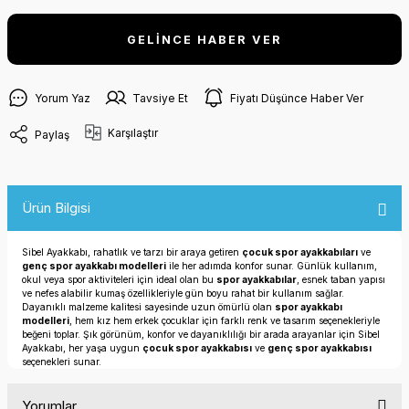
GELİNCE HABER VER
Yorum Yaz
Tavsiye Et
Fiyatı Düşünce Haber Ver
Karşılaştır
Paylaş
Ürün Bilgisi
Sibel Ayakkabı, rahatlık ve tarzı bir araya getiren
çocuk spor ayakkabıları
ve
genç spor ayakkabı modelleri
ile her adımda konfor sunar. Günlük kullanım,
okul veya spor aktiviteleri için ideal olan bu
spor ayakkabılar
, esnek taban yapısı
ve nefes alabilir kumaş özellikleriyle gün boyu rahat bir kullanım sağlar.
Dayanıklı malzeme kalitesi sayesinde uzun ömürlü olan
spor ayakkabı
modelleri
, hem kız hem erkek çocuklar için farklı renk ve tasarım seçenekleriyle
beğeni toplar. Şık görünüm, konfor ve dayanıklılığı bir arada arayanlar için Sibel
Ayakkabı, her yaşa uygun
çocuk spor ayakkabısı
ve
genç spor ayakkabısı
seçenekleri sunar.
Yorumlar