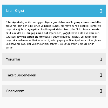
Ürün Bilgisi
Sibel Ayakkabı, kaliteli ve uygun fiyatlı
çocuk botları
ile
genç çizme modelleri
arayanlar için geniş bir ürün yelpazesi sunar. Kış mevsiminde sıcaklık, konfor ve
dayanıklılığı bir araya getiren
kışlık ayakkabılar
, hem günlük kullanım hem de
okul için idealdir.
Su geçirmez bot
seçenekleri, yağışlı havalarda ayakları kuru
tutarken
kaymaz taban çizme
çeşitleri güvenli adımlar sağlar. Şık tasarımlar,
dayanıklı malzeme kalitesi ve rahat iç astar yapısıyla Sibel Ayakkabı bot ve çizme
koleksiyonu, çocuklar ve gençler için konforlu ve uzun ömürlü bir kullanım
sunar.
Yorumlar
Taksit Seçenekleri
Bu ürüne ilk yorumu siz yapın!
Önerileriniz
Yorum Yaz
Bu ürünün fiyat bilgisi, resim, ürün açıklamalarında ve diğer
konularda yetersiz gördüğünüz noktaları öneri formunu