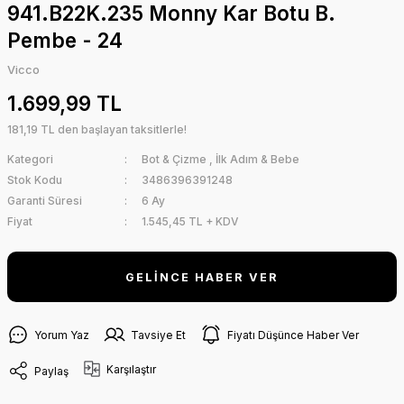
941.B22K.235 Monny Kar Botu B.
Pembe - 24
Vicco
1.699,99 TL
181,19 TL den başlayan taksitlerle!
Kategori
Bot & Çizme
,
İlk Adım & Bebe
Stok Kodu
3486396391248
Garanti Süresi
6 Ay
Fiyat
1.545,45 TL + KDV
GELİNCE HABER VER
Yorum Yaz
Tavsiye Et
Fiyatı Düşünce Haber Ver
Karşılaştır
Paylaş