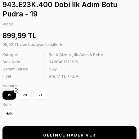
943.E23K.400 Dobi İlk Adım Botu
Pudra - 19
Vicco
899,99 TL
95,92 TL den başlayan taksitlerle!
Kategori
Bot & Çizme
,
İlk Adım & Bebe
Stok Kodu
3486401713195
Garanti Süresi
6 Ay
Fiyat
818,17 TL + KDV
Numara
19
20
21
Renk
HAKİ
GELİNCE HABER VER