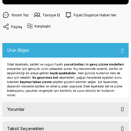
Yorum Yaz
Tavsiye Et
Fiyatı Düşünce Haber Ver
Karşılaştır
Paylaş
Ürün Bilgisi
Sibel Ayakkabı, kaliteli ve uygun fiyatlı
çocuk botları
ile
genç çizme modelleri
arayanlar için geniş bir ürün yelpazesi sunar. Kış mevsiminde sıcaklık, konfor ve
dayanıklılığı bir araya getiren
kışlık ayakkabılar
, hem günlük kullanım hem de
okul için idealdir.
Su geçirmez bot
seçenekleri, yağışlı havalarda ayakları kuru
tutarken
kaymaz taban çizme
çeşitleri güvenli adımlar sağlar. Şık tasarımlar,
dayanıklı malzeme kalitesi ve rahat iç astar yapısıyla Sibel Ayakkabı bot ve çizme
koleksiyonu, çocuklar ve gençler için konforlu ve uzun ömürlü bir kullanım
sunar.
Yorumlar
Taksit Seçenekleri