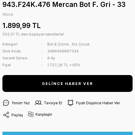
943.F24K.476 Mercan Bot F. Gri - 33
Vicco
1.899,99 TL
202,51 TL den başlayan taksitlerle!
Kategori
Bot & Çizme
,
Kız Çocuk
Stok Kodu
3486406887334
Garanti Süresi
6 Ay
Fiyat
1.727,26 TL + KDV
GELİNCE HABER VER
Yorum Yaz
Tavsiye Et
Fiyatı Düşünce Haber Ver
Karşılaştır
Paylaş