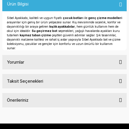
Ürün Bilgisi
Sibel Ayakkabı, kaliteli ve uygun fiyatlı
çocuk botları
ile
genç çizme modelleri
arayanlar için geniş bir ürün yelpazesi sunar. Kış mevsiminde sıcaklık, konfor ve
dayanıklılığı bir araya getiren
kışlık ayakkabılar
, hem günlük kullanım hem de
okul için idealdir.
Su geçirmez bot
seçenekleri, yağışlı havalarda ayakları kuru
tutarken
kaymaz taban çizme
çeşitleri güvenli adımlar sağlar. Şık tasarımlar,
dayanıklı malzeme kalitesi ve rahat iç astar yapısıyla Sibel Ayakkabı bot ve çizme
koleksiyonu, çocuklar ve gençler için konforlu ve uzun ömürlü bir kullanım
sunar.
Yorumlar
Taksit Seçenekleri
Bu ürüne ilk yorumu siz yapın!
Önerileriniz
Yorum Yaz
Bu ürünün fiyat bilgisi, resim, ürün açıklamalarında ve diğer
konularda yetersiz gördüğünüz noktaları öneri formunu
kullanarak tarafımıza iletebilirsiniz.