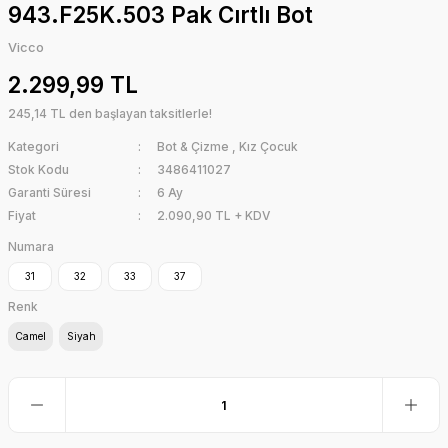
943.F25K.503 Pak Cırtlı Bot
Vicco
2.299,99 TL
245,14 TL den başlayan taksitlerle!
Kategori
Bot & Çizme
,
Kız Çocuk
Stok Kodu
3486411027
Garanti Süresi
6 Ay
Fiyat
2.090,90 TL + KDV
Numara
31
32
33
37
Renk
Camel
Siyah