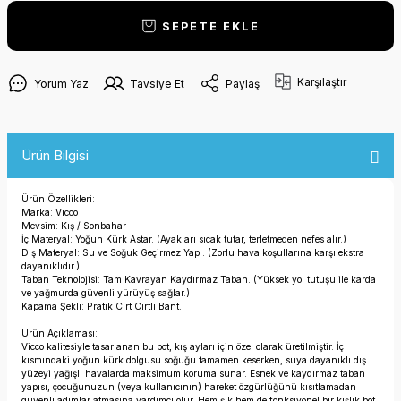
SEPETE EKLE
Karşılaştır
Yorum Yaz
Tavsiye Et
Paylaş
Ürün Bilgisi
Ürün Özellikleri:
Marka: Vicco
Mevsim: Kış / Sonbahar
İç Materyal: Yoğun Kürk Astar. (Ayakları sıcak tutar, terletmeden nefes alır.)
Dış Materyal: Su ve Soğuk Geçirmez Yapı. (Zorlu hava koşullarına karşı ekstra
dayanıklıdır.)
Taban Teknolojisi: Tam Kavrayan Kaydırmaz Taban. (Yüksek yol tutuşu ile karda
ve yağmurda güvenli yürüyüş sağlar.)
Kapama Şekli: Pratik Cırt Cırtlı Bant.
Ürün Açıklaması:
Vicco kalitesiyle tasarlanan bu bot, kış ayları için özel olarak üretilmiştir. İç
kısmındaki yoğun kürk dolgusu soğuğu tamamen keserken, suya dayanıklı dış
yüzeyi yağışlı havalarda maksimum koruma sunar. Esnek ve kaydırmaz taban
yapısı, çocuğunuzun (veya kullanıcının) hareket özgürlüğünü kısıtlamadan
güvenli adımlar atmasına yardımcı olur. Hem şık hem de fonksiyonel bir kışlık bot