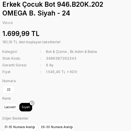
Erkek Çocuk Bot 946.B20K.202
OMEGA B. Siyah - 24
Vicco
1.699,99 TL
181,19 TL den başlayan taksitlerle!
Kategori
Bot & Çizme
,
İlk Adım & Bebe
Stok Kodu
3486387262243
Garanti Süresi
6 Ay
Fiyat
1.545,45 TL + KDV
Numara
22
Renk
Lacivert
Siyah
Diğer Bedenler
31-35 Numara Aralığı
26-30 Numara Aralığı