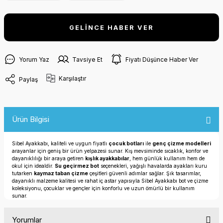
GELİNCE HABER VER
Yorum Yaz
Tavsiye Et
Fiyatı Düşünce Haber Ver
Karşılaştır
Paylaş
Ürün Bilgisi
Sibel Ayakkabı, kaliteli ve uygun fiyatlı
çocuk botları
ile
genç çizme modelleri
arayanlar için geniş bir ürün yelpazesi sunar. Kış mevsiminde sıcaklık, konfor ve
dayanıklılığı bir araya getiren
kışlık ayakkabılar
, hem günlük kullanım hem de
okul için idealdir.
Su geçirmez bot
seçenekleri, yağışlı havalarda ayakları kuru
tutarken
kaymaz taban çizme
çeşitleri güvenli adımlar sağlar. Şık tasarımlar,
dayanıklı malzeme kalitesi ve rahat iç astar yapısıyla Sibel Ayakkabı bot ve çizme
koleksiyonu, çocuklar ve gençler için konforlu ve uzun ömürlü bir kullanım
sunar.
Yorumlar