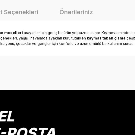
t Seçenekleri
Önerileriniz
me modelleri
arayanlar için geniş bir ürün yelpazesi sunar. Kış mevsiminde sıca
çenekleri, yağışlı havalarda ayakları kuru tutarken
kaymaz taban çizme
çeşit
eksiyonu, çocuklar ve gençler için konforlu ve uzun ömürlü bir kullanım sunar.
onularda yetersiz gördüğünüz noktaları öneri formunu kullanarak tarafımız
Bu ürüne ilk yorumu siz yapın!
Yorum Yaz
EL
E-POSTA