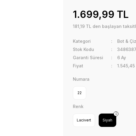
1.699,99 TL
181,19 TL den başlayan taksitl
Kategori
Bot & Çi
Stok Kodu
348638
Garanti Süresi
6 Ay
Fiyat
1.545,45
Numara
22
Renk
Lacivert
Siyah