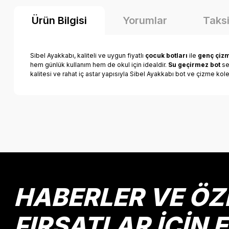
Ürün Bilgisi
Yorumlar
Taksi
Sibel Ayakkabı, kaliteli ve uygun fiyatlı
çocuk botları
ile
genç çiz
hem günlük kullanım hem de okul için idealdir.
Su geçirmez bot
se
kalitesi ve rahat iç astar yapısıyla Sibel Ayakkabı bot ve çizme kol
Bu ürünün fiyat bilgisi, resim, ürün açıklamalarında ve diğer k
Görüş ve önerileriniz için teşekkür ederiz.
Ürün resmi kalitesiz, bozuk veya görüntülenemiyor.
Ürün açıklamasında eksik bilgiler bulunuyor.
Ürün bilgilerinde hatalar bulunuyor.
HABERLER VE ÖZ
Ürün fiyatı diğer sitelerden daha pahalı.
Bu ürüne benzer farklı alternatifler olmalı.
FIRSATLAR İÇİN 