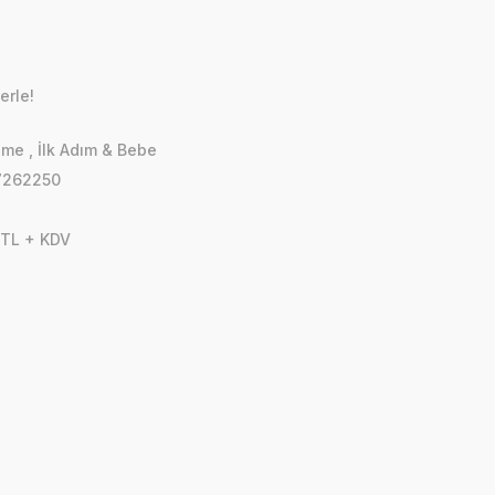
erle!
zme
,
İlk Adım & Bebe
7262250
 TL + KDV