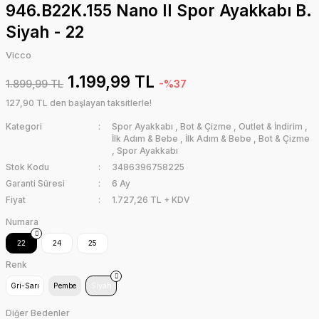
946.B22K.155 Nano II Spor Ayakkabı B.
Siyah - 22
Vicco
1.199,99 TL
1.899,99 TL
-%37
127,90 TL den başlayan taksitlerle!
Kategori
Spor Ayakkabı
,
Bot & Çizme
,
Outlet & İndirim
,
İlk Adım & Bebe
,
İlk Adım & Bebe
,
Bot & Çizme
,
Spor Ayakkabı
Stok Kodu
3486396758225
Garanti Süresi
6 Ay
Fiyat
1.727,26 TL + KDV
Numara
22
24
25
Renk
Gri-Sarı
Pembe
Siyah
Diğer Bedenler