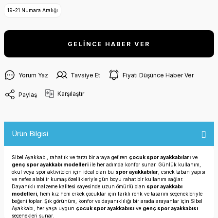
19-21 Numara Aralığı
GELİNCE HABER VER
Yorum Yaz
Tavsiye Et
Fiyatı Düşünce Haber Ver
Karşılaştır
Paylaş
Ürün Bilgisi
Sibel Ayakkabı, rahatlık ve tarzı bir araya getiren
çocuk spor ayakkabıları
ve
genç spor ayakkabı modelleri
ile her adımda konfor sunar. Günlük kullanım,
okul veya spor aktiviteleri için ideal olan bu
spor ayakkabılar
, esnek taban yapısı
ve nefes alabilir kumaş özellikleriyle gün boyu rahat bir kullanım sağlar.
Dayanıklı malzeme kalitesi sayesinde uzun ömürlü olan
spor ayakkabı
modelleri
, hem kız hem erkek çocuklar için farklı renk ve tasarım seçenekleriyle
beğeni toplar. Şık görünüm, konfor ve dayanıklılığı bir arada arayanlar için Sibel
Ayakkabı, her yaşa uygun
çocuk spor ayakkabısı
ve
genç spor ayakkabısı
seçenekleri sunar.