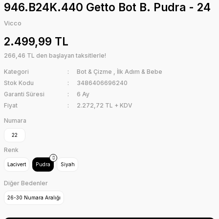
946.B24K.440 Getto Bot B. Pudra - 24
Vicco
2.499,99 TL
266,46 TL den başlayan taksitlerle!
Kategori
Bot & Çizme
,
İlk Adım & Bebe
Stok Kodu
3486406696240
Garanti Süresi
6 Ay
Fiyat
2.272,72 TL + KDV
Numara
22
Renk
Lacivert
Pudra
Siyah
Diğer Bedenler
26-30 Numara Aralığı