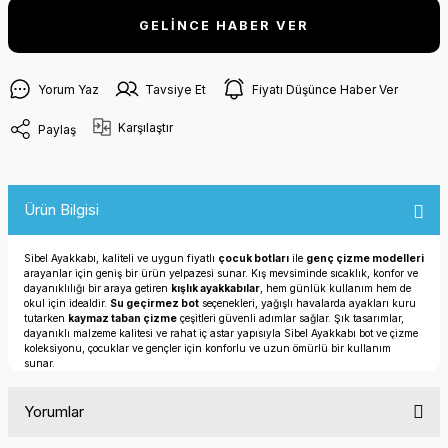
GELİNCE HABER VER
Yorum Yaz
Tavsiye Et
Fiyatı Düşünce Haber Ver
Karşılaştır
Paylaş
Ürün Bilgisi
Sibel Ayakkabı, kaliteli ve uygun fiyatlı
çocuk botları
ile
genç çizme modelleri
arayanlar için geniş bir ürün yelpazesi sunar. Kış mevsiminde sıcaklık, konfor ve
dayanıklılığı bir araya getiren
kışlık ayakkabılar
, hem günlük kullanım hem de
okul için idealdir.
Su geçirmez bot
seçenekleri, yağışlı havalarda ayakları kuru
tutarken
kaymaz taban çizme
çeşitleri güvenli adımlar sağlar. Şık tasarımlar,
dayanıklı malzeme kalitesi ve rahat iç astar yapısıyla Sibel Ayakkabı bot ve çizme
koleksiyonu, çocuklar ve gençler için konforlu ve uzun ömürlü bir kullanım
sunar.
Yorumlar