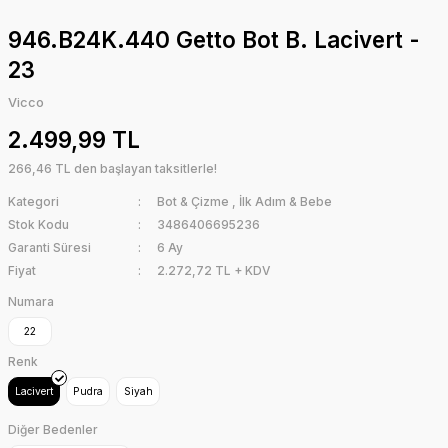
946.B24K.440 Getto Bot B. Lacivert -
23
Vicco
2.499,99 TL
266,46 TL den başlayan taksitlerle!
Kategori
Bot & Çizme
,
İlk Adım & Bebe
Stok Kodu
3486406695236
Garanti Süresi
6 Ay
Fiyat
2.272,72 TL + KDV
Numara
22
Renk
Lacivert
Pudra
Siyah
Diğer Bedenler