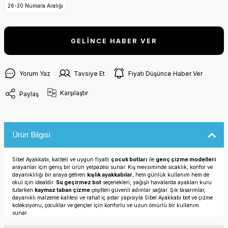
26-30 Numara Aralığı
GELİNCE HABER VER
Yorum Yaz
Tavsiye Et
Fiyatı Düşünce Haber Ver
Karşılaştır
Paylaş
Ürün Bilgisi
Sibel Ayakkabı, kaliteli ve uygun fiyatlı
çocuk botları
ile
genç çizme modelleri
arayanlar için geniş bir ürün yelpazesi sunar. Kış mevsiminde sıcaklık, konfor ve
dayanıklılığı bir araya getiren
kışlık ayakkabılar
, hem günlük kullanım hem de
okul için idealdir.
Su geçirmez bot
seçenekleri, yağışlı havalarda ayakları kuru
tutarken
kaymaz taban çizme
çeşitleri güvenli adımlar sağlar. Şık tasarımlar,
dayanıklı malzeme kalitesi ve rahat iç astar yapısıyla Sibel Ayakkabı bot ve çizme
koleksiyonu, çocuklar ve gençler için konforlu ve uzun ömürlü bir kullanım
sunar.