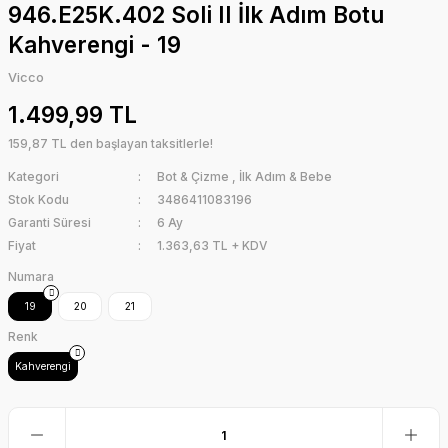
946.E25K.402 Soli II İlk Adım Botu
Kahverengi - 19
Vicco
1.499,99 TL
159,87 TL den başlayan taksitlerle!
Kategori
Bot & Çizme
,
İlk Adım & Bebe
Stok Kodu
3486411083196
Garanti Süresi
6 Ay
Fiyat
1.363,63 TL + KDV
Numara
19
20
21
Renk
Kahverengi