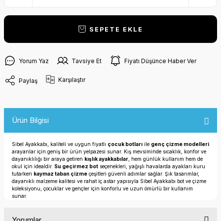
SEPETE EKLE
Yorum Yaz
Tavsiye Et
Fiyatı Düşünce Haber Ver
Karşılaştır
Paylaş
Ürün Bilgisi
Sibel Ayakkabı, kaliteli ve uygun fiyatlı
çocuk botları
ile
genç çizme modelleri
arayanlar için geniş bir ürün yelpazesi sunar. Kış mevsiminde sıcaklık, konfor ve
dayanıklılığı bir araya getiren
kışlık ayakkabılar
, hem günlük kullanım hem de
okul için idealdir.
Su geçirmez bot
seçenekleri, yağışlı havalarda ayakları kuru
tutarken
kaymaz taban çizme
çeşitleri güvenli adımlar sağlar. Şık tasarımlar,
dayanıklı malzeme kalitesi ve rahat iç astar yapısıyla Sibel Ayakkabı bot ve çizme
koleksiyonu, çocuklar ve gençler için konforlu ve uzun ömürlü bir kullanım
sunar.
Yorumlar