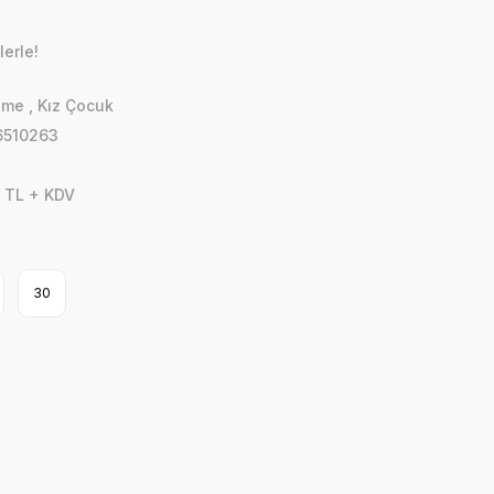
lerle!
zme
,
Kız Çocuk
510263
 TL + KDV
30