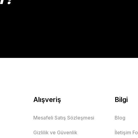
Gönder
Alışveriş
Bilgi
Mesafeli Satış Sözleşmesi
Blog
Gizlilik ve Güvenlik
İletişim F