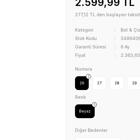
2.599,99 TL
277,12 TL den başlayan taksit
Kategori
Bot & Çi
Stok Kodu
3486406
Garanti Süresi
6 Ay
Fiyat
2.363,63
Numara
26
27
28
29
Renk
Beyaz
Diğer Bedenler