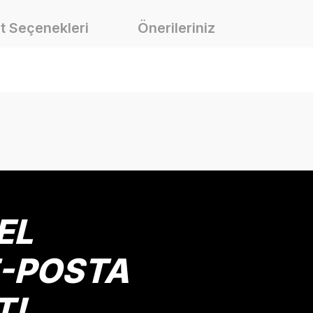
t Seçenekleri
Önerileriniz
onularda yetersiz gördüğünüz noktaları öneri formunu kullanarak tarafımız
Bu ürüne ilk yorumu siz yapın!
Yorum Yaz
EL
E-POSTA
T!