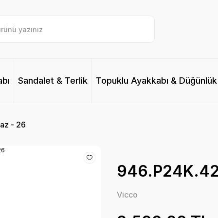
abı
Sandalet & Terlik
Topuklu Ayakkabı & Düğünlük
az - 26
946.P24K.426
Vicco