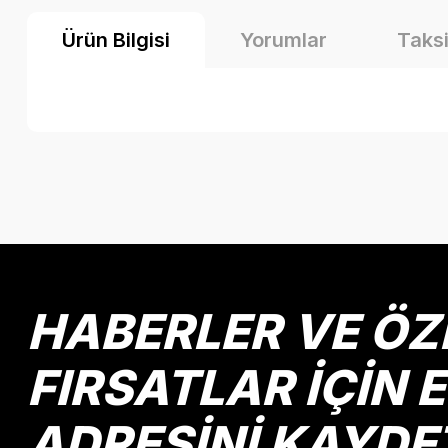
Ürün Bilgisi
Yorumlar
Taksi
Bu ürünün fiyat bilgisi, resim, ürün açıklamalarında ve diğer k
Görüş ve önerileriniz için teşekkür ederiz.
Ürün resmi kalitesiz, bozuk veya görüntülenemiyor.
Ürün açıklamasında eksik bilgiler bulunuyor.
Ürün bilgilerinde hatalar bulunuyor.
HABERLER VE ÖZ
Ürün fiyatı diğer sitelerden daha pahalı.
Bu ürüne benzer farklı alternatifler olmalı.
FIRSATLAR İÇİN 
ADRESİNİ KAYDE