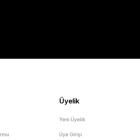
Üyelik
Yeni Üyelik
ormu
Üye Girişi