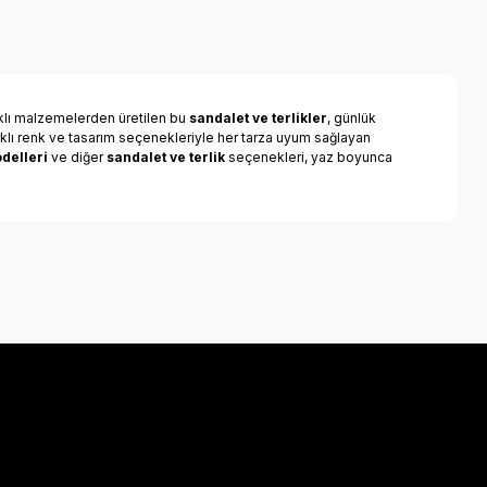
klı malzemelerden üretilen bu
sandalet ve terlikler
, günlük
klı renk ve tasarım seçenekleriyle her tarza uyum sağlayan
delleri
ve diğer
sandalet ve terlik
seçenekleri, yaz boyunca
a iletebilirsiniz.