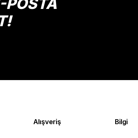
E-POSTA
T!
Gönder
Alışveriş
Bilgi