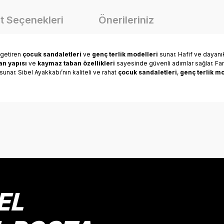
t Seçenekleri
Önerileriniz
 getiren
çocuk sandaletleri
ve
genç terlik modelleri
sunar. Hafif ve dayanı
n yapısı
ve
kaymaz taban özellikleri
sayesinde güvenli adımlar sağlar. Far
unar. Sibel Ayakkabı’nın kaliteli ve rahat
çocuk sandaletleri
,
genç terlik mo
onularda yetersiz gördüğünüz noktaları öneri formunu kullanarak tarafımız
Bu ürüne ilk yorumu siz yapın!
Yorum Yaz
EL