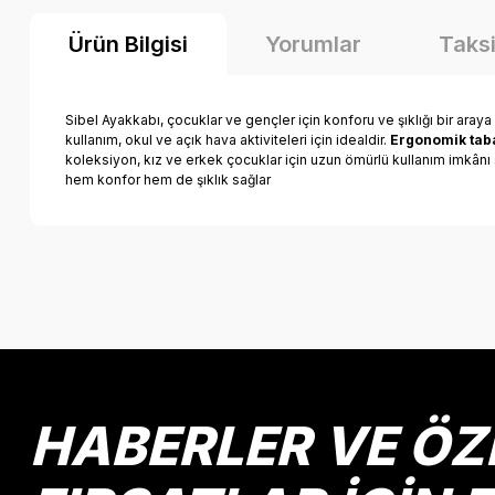
Ürün Bilgisi
Yorumlar
Taksi
Sibel Ayakkabı, çocuklar ve gençler için konforu ve şıklığı bir araya
kullanım, okul ve açık hava aktiviteleri için idealdir.
Ergonomik taba
koleksiyon, kız ve erkek çocuklar için uzun ömürlü kullanım imkânı s
hem konfor hem de şıklık sağlar
Bu ürünün fiyat bilgisi, resim, ürün açıklamalarında ve diğer k
Görüş ve önerileriniz için teşekkür ederiz.
Ürün resmi kalitesiz, bozuk veya görüntülenemiyor.
Ürün açıklamasında eksik bilgiler bulunuyor.
Ürün bilgilerinde hatalar bulunuyor.
HABERLER VE ÖZ
Ürün fiyatı diğer sitelerden daha pahalı.
Bu ürüne benzer farklı alternatifler olmalı.