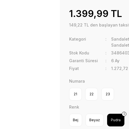
1.399,99 TL
149,22 TL den başlayan taksit
Kategori
Sandalet
Sandalet
Stok Kodu
348640
Garanti Süresi
6 Ay
Fiyat
1.272,72
Numara
21
22
23
Renk
Bej
Beyaz
Pudra