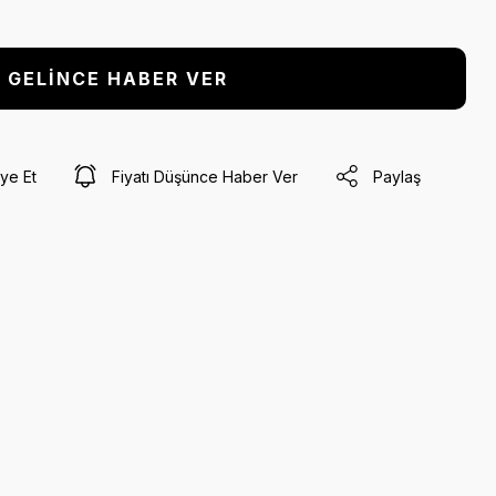
GELİNCE HABER VER
ye Et
Fiyatı Düşünce Haber Ver
Paylaş