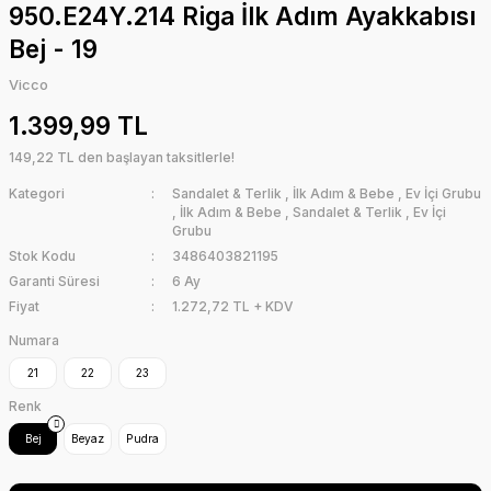
950.E24Y.214 Riga İlk Adım Ayakkabısı
Bej - 19
Vicco
1.399,99 TL
149,22 TL den başlayan taksitlerle!
Kategori
Sandalet & Terlik
,
İlk Adım & Bebe
,
Ev İçi Grubu
,
İlk Adım & Bebe
,
Sandalet & Terlik
,
Ev İçi
Grubu
Stok Kodu
3486403821195
Garanti Süresi
6 Ay
Fiyat
1.272,72 TL + KDV
Numara
21
22
23
Renk
Bej
Beyaz
Pudra