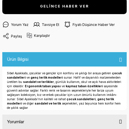
GELİNCE HABER VER
Yorum Yaz
Tavsiye Et
Fiyatı Düşünce Haber Ver
Karşılaştır
Paylaş
Ürün Bilgisi
Sibel Ayakkabı, çocuklar ve gençler için konforu ve şıklığı bir araya getiren
çocuk
sandaletleri
ve
genç terlik modelleri
sunar. Hafif ve dayanıklı malzemelerden
üretilen bu
sandalet ve terlikler
, günlük kullanım, okul ve açık hava aktiviteleri
için idealdir.
Ergonomik taban yapısı
ve
kaymaz taban özellikleri
sayesinde
güvenli adımlar sağlar. Farklı renk ve tasarım seçenekleriyle her tarza uyum
sağlayan koleksiyon, kız ve erkek çocuklar için uzun ömürlü kullanım imkânı
sunar. Sibel Ayakkabı’nın kaliteli ve rahat
çocuk sandaletleri
,
genç terlik
modelleri
ve diğer
sandalet ve terlik
seçenekleri, yaz boyunca hem konfor hem
de şıklık sağlar
Yorumlar