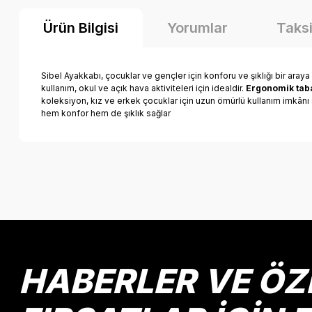
Ürün Bilgisi
Yorumlar
Taksi
Sibel Ayakkabı, çocuklar ve gençler için konforu ve şıklığı bir araya
kullanım, okul ve açık hava aktiviteleri için idealdir.
Ergonomik taba
koleksiyon, kız ve erkek çocuklar için uzun ömürlü kullanım imkânı s
hem konfor hem de şıklık sağlar
Bu ürünün fiyat bilgisi, resim, ürün açıklamalarında ve diğer k
Görüş ve önerileriniz için teşekkür ederiz.
Ürün resmi kalitesiz, bozuk veya görüntülenemiyor.
Ürün açıklamasında eksik bilgiler bulunuyor.
Ürün bilgilerinde hatalar bulunuyor.
HABERLER VE ÖZ
Ürün fiyatı diğer sitelerden daha pahalı.
Bu ürüne benzer farklı alternatifler olmalı.