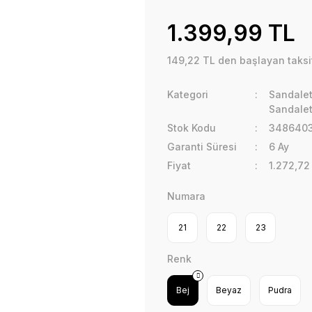
1.399,99 TL
149,22 TL den başlayan taksit
Kategori
Sandalet
Sandalet
Stok Kodu
3486403
Garanti Süresi
6 Ay
Fiyat
1.272,72
Numara
21
22
23
Renk
Bej
Beyaz
Pudra