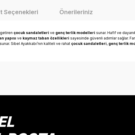
t Seçenekleri
Önerileriniz
 getiren
çocuk sandaletleri
ve
genç terlik modelleri
sunar. Hafif ve dayanı
n yapısı
ve
kaymaz taban özellikleri
sayesinde güvenli adımlar sağlar. Far
unar. Sibel Ayakkabı’nın kaliteli ve rahat
çocuk sandaletleri
,
genç terlik mo
onularda yetersiz gördüğünüz noktaları öneri formunu kullanarak tarafımız
Bu ürüne ilk yorumu siz yapın!
Yorum Yaz
EL