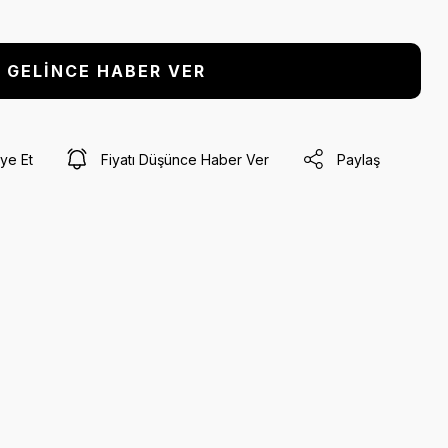
GELİNCE HABER VER
ye Et
Fiyatı Düşünce Haber Ver
Paylaş