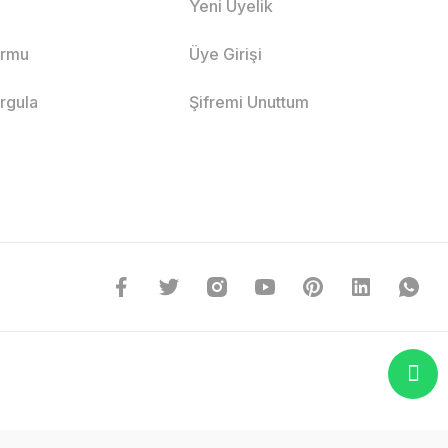
Yeni Üyelik
ormu
Üye Girişi
orgula
Şifremi Unuttum