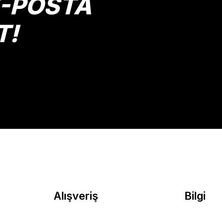
E-POSTA
T!
Gönder
Alışveriş
Bilgi