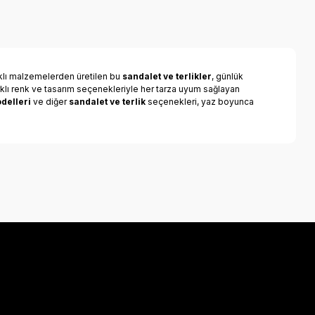
klı malzemelerden üretilen bu
sandalet ve terlikler
, günlük
klı renk ve tasarım seçenekleriyle her tarza uyum sağlayan
delleri
ve diğer
sandalet ve terlik
seçenekleri, yaz boyunca
a iletebilirsiniz.